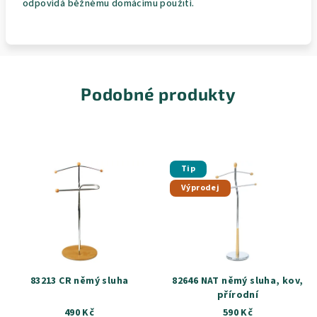
odpovídá běžnému domácímu použití.
Podobné produkty
Tip
Výprodej
83213 CR němý sluha
82646 NAT němý sluha, kov,
přírodní
490 Kč
590 Kč