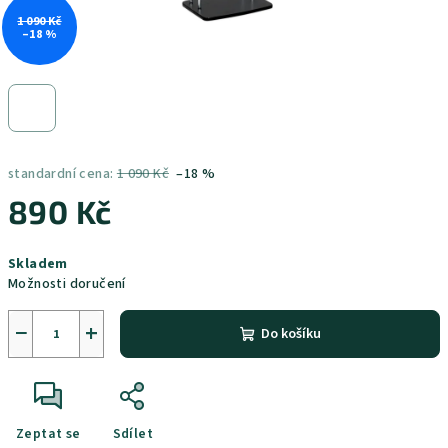
1 090 Kč
–18 %
standardní cena:
1 090 Kč
–18 %
890 Kč
Měrná
Skladem
cena:
Možnosti doručení
−
+
Do košíku
Zeptat se
Sdílet