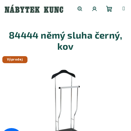
Přejít
na
obsah
Nákupní
Hledat
Přihlášení
84444 němý sluha černý,
košík
kov
Výprodej