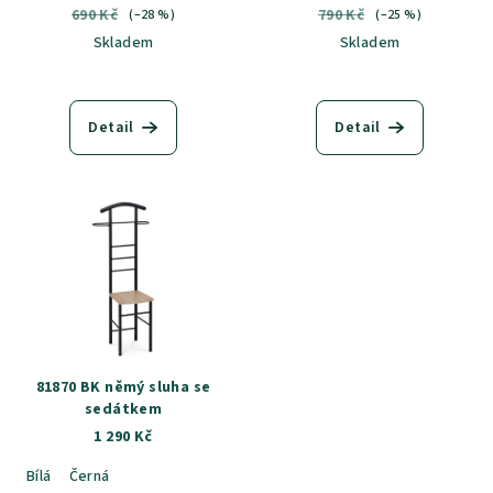
690 Kč
790 Kč
(–28 %)
(–25 %)
Skladem
Skladem
Detail
Detail
81870 BK němý sluha se
sedátkem
1 290 Kč
Bílá
Černá