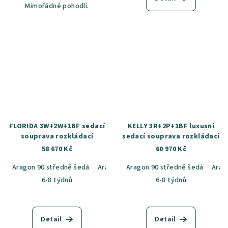
Mimořádné pohodlí.
FLORIDA 3W+2W+1BF sedací
KELLY 3R+2P+1BF luxusní
souprava rozkládací
sedací souprava rozkládací
58 670 Kč
60 970 Kč
Aragon 90 středně šedá
Aragon 14 béžová
Aragon 90 středně šedá
Aragon 20 běžovo-š
Arag
6-8 týdnů
6-8 týdnů
Detail
Detail