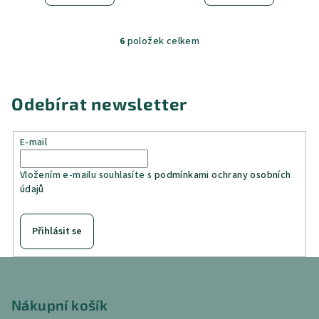
6
položek celkem
O
v
l
á
Odebírat newsletter
d
a
E-mail
c
í
Vložením e-mailu souhlasíte s
podmínkami ochrany osobních
p
údajů
r
v
k
Přihlásit se
y
v
Z
ý
á
p
p
Nákupní košík
i