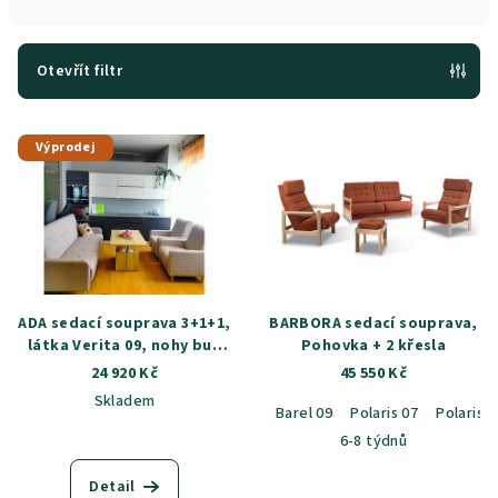
n
í
p
Otevřít filtr
r
V
o
Výprodej
ý
d
p
u
i
k
s
t
p
ů
r
ADA sedací souprava 3+1+1,
BARBORA sedací souprava,
o
látka Verita 09, nohy buk
Pohovka + 2 křesla
natur
24 920 Kč
45 550 Kč
d
Skladem
u
Barel 09
Polaris 07
Polaris 1
k
6-8 týdnů
t
Detail