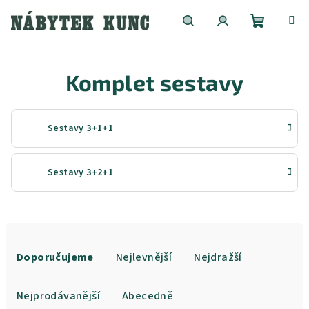
Přejít
na
obsah
Nákupní
Hledat
Přihlášení
Komplet sestavy
košík
Sestavy 3+1+1
Sestavy 3+2+1
Ř
a
Doporučujeme
Nejlevnější
Nejdražší
z
e
Nejprodávanější
Abecedně