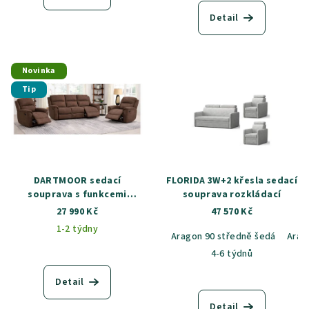
ů
Detail
Novinka
Tip
DARTMOOR sedací
FLORIDA 3W+2 křesla sedací
souprava s funkcemi
souprava rozkládací
RELAX, hnědá
27 990 Kč
47 570 Kč
1-2 týdny
Aragon 90 středně šedá
Arag
4-6 týdnů
Detail
Detail