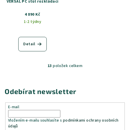
VERSAL PC stůl rozkládací
4 890 Kč
1-2 týdny
Detail
13
položek celkem
O
v
l
á
Odebírat newsletter
d
a
E-mail
c
í
Vložením e-mailu souhlasíte s
podmínkami ochrany osobních
p
údajů
r