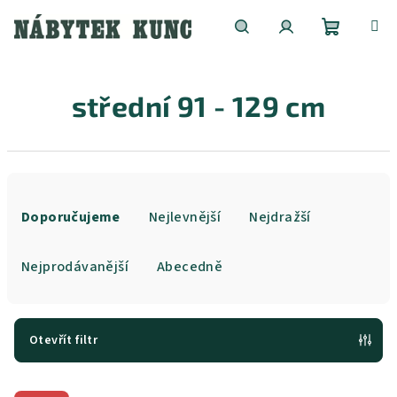
Přejít
na
obsah
Nákupní
Hledat
Přihlášení
střední 91 - 129 cm
košík
Ř
a
Doporučujeme
Nejlevnější
Nejdražší
z
e
Nejprodávanější
Abecedně
n
í
p
Otevřít filtr
r
V
o