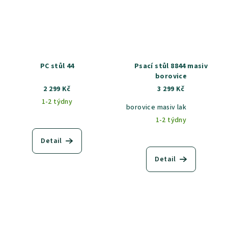
PC stůl 44
Psací stůl 8844 masiv
borovice
2 299 Kč
3 299 Kč
1-2 týdny
borovice masiv lak
1-2 týdny
Detail
Detail