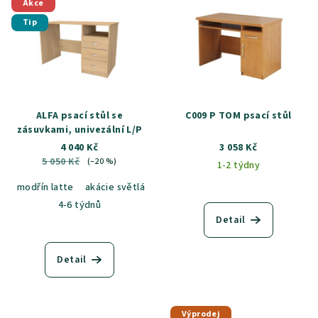
Akce
ý
d
Tip
p
u
i
k
s
t
p
ů
r
ALFA psací stůl se
C009 P TOM psací stůl
o
zásuvkami, univezální L/P
4 040 Kč
3 058 Kč
d
5 050 Kč
(–20 %)
1-2 týdny
u
modřín latte
akácie světlá
jasan šedý
dub sametový
dub k
k
4-6 týdnů
t
Detail
ů
Detail
Výprodej