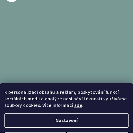
Informace pro vás
K personalizaci obsahu a reklam, poskytování funkcí
sociálních médií a analýze naší návštěvnosti využíváme
Obchodní podmínky
soubory cookies. Více informací
zde
.
Podmínky ochrany osobních údajů
Nastavení
Copyright 2026
Nábytek Kunc
. Všechna práva vyhrazena.