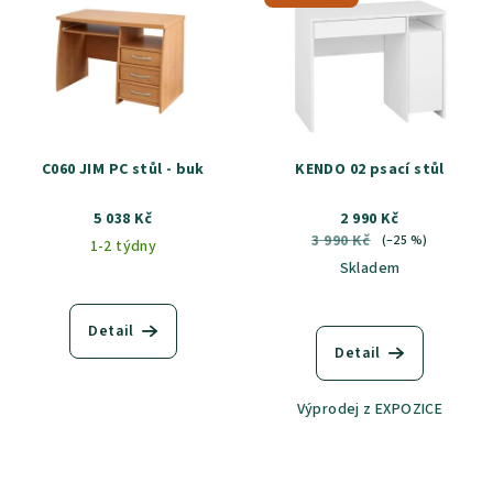
C060 JIM PC stůl - buk
KENDO 02 psací stůl
5 038 Kč
2 990 Kč
3 990 Kč
(–25 %)
1-2 týdny
Skladem
Detail
Detail
Výprodej z EXPOZICE