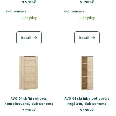
9 570 Kč
5 790 Kč
d
u
dub sonoma
dub sonoma
k
1-2 týdny
1-2 týdny
t
ů
Detail
Detail
AVO 04 skříň rohová,
AVO 06 skříňka policová s
kombinovaná, dub sonoma
regálem, dub sonoma
7 730 Kč
5 190 Kč