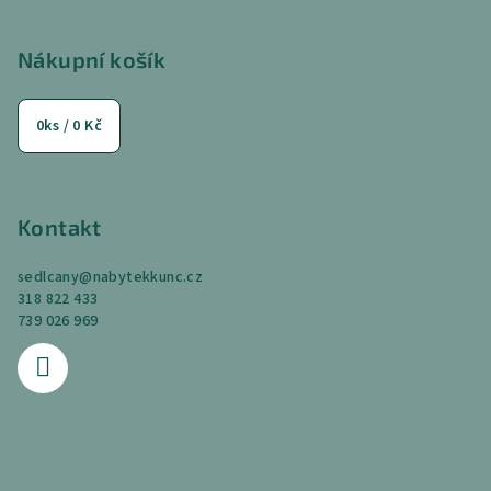
ý
á
p
p
Nákupní košík
i
a
s
u
t
0
ks /
0 Kč
í
Kontakt
sedlcany
@
nabytekkunc.cz
318 822 433
739 026 969