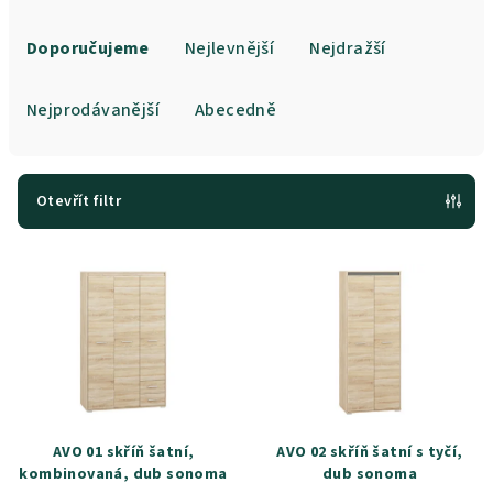
Ř
a
Doporučujeme
Nejlevnější
Nejdražší
z
e
Nejprodávanější
Abecedně
n
í
p
Otevřít filtr
r
V
o
ý
d
p
u
i
k
s
t
p
ů
r
AVO 01 skříň šatní,
AVO 02 skříň šatní s tyčí,
o
kombinovaná, dub sonoma
dub sonoma