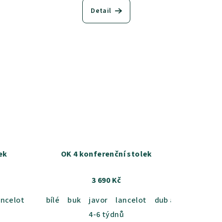
Detail
ek
OK 4 konferenční stolek
3 690 Kč
ancelot
sonoma čokoláda
dub artisan
bílé
buk
kaštan wenge
dub americký
javor
lancelot
ořech R30065
dub milano
dub artisan
dub bor
olše R36
olše
4-6 týdnů