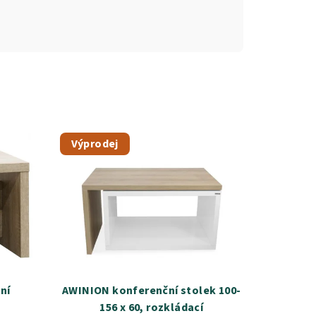
Výprodej
ní
AWINION konferenční stolek 100-
156 x 60, rozkládací