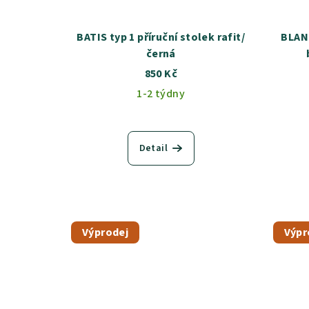
BATIS typ 1 příruční stolek rafit/
BLAN
černá
850 Kč
1-2 týdny
Detail
Výprodej
Výpr