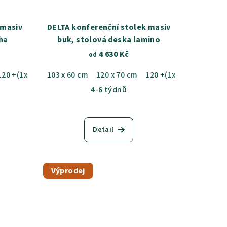
 masiv
DELTA konferenční stolek masiv
ha
buk, stolová deska lamino
4 630 Kč
od
120 +(1x40) x 70 cm
103 x 60 cm
120 x 70 cm
120 +(1x40) x 70 cm
4-6 týdnů
Detail
Výprodej