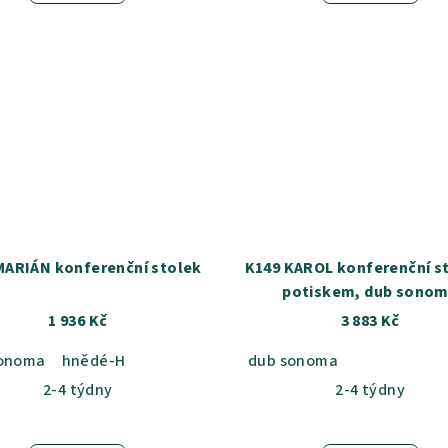
MARIÁN konferenční stolek
K149 KAROL konferenční st
potiskem, dub sono
1 936 Kč
3 883 Kč
sonoma
hnědé-H
dub sonoma
2-4 týdny
2-4 týdny