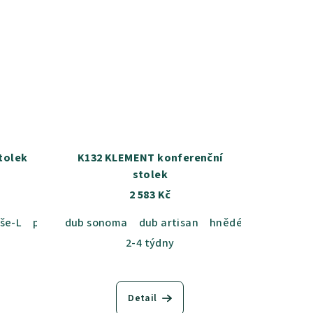
tolek
K132 KLEMENT konferenční
stolek
2 583 Kč
lše-L
přírodní-P
dub sonoma
dub artisan
hnědé-H
olše-L
2-4 týdny
Detail