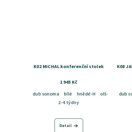
K02 MICHAL konferenční stolek
K08 JA
1 945 Kč
dub sonoma
bílé
hnědé-H
olše-L
přírod
dub 
2-4 týdny
Detail