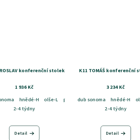
ROSLAV konferenční stolek
K11 TOMÁŠ konferenční s
1 936 Kč
3 234 Kč
ní-P
sonoma
hnědé-H
olše-L
přírodní-P
dub sonoma
hnědé-H
o
2-4 týdny
2-4 týdny
Detail
Detail