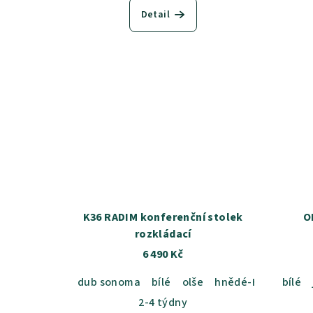
Detail
K36 RADIM konferenční stolek
O
rozkládací
6 490 Kč
dub sonoma
bílé
olše
hnědé-H
olše-L
bílé
2-4 týdny