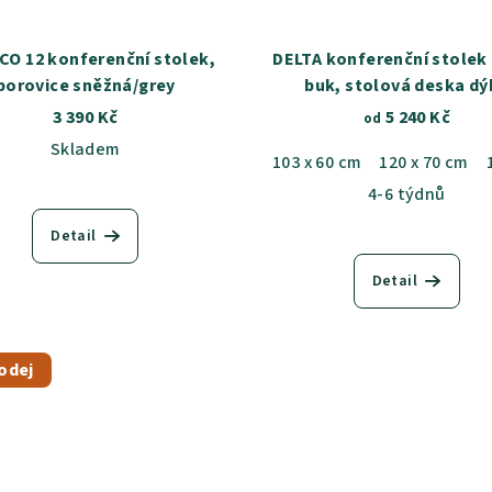
CO 12 konferenční stolek,
DELTA konferenční stolek
borovice sněžná/grey
buk, stolová deska dý
3 390 Kč
5 240 Kč
od
Skladem
103 x 60 cm
120 x 70 cm
4-6 týdnů
Detail
Detail
odej