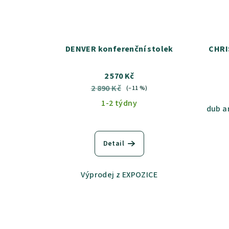
DENVER konferenční stolek
CHRI
2 570 Kč
2 890 Kč
(–11 %)
1-2 týdny
dub a
Detail
Výprodej z EXPOZICE