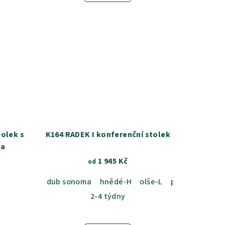
olek s
K164 RADEK I konferenční stolek
ma
1 945 Kč
od
dub sonoma
hnědé-H
olše-L
přírodní-P
du
2-4 týdny