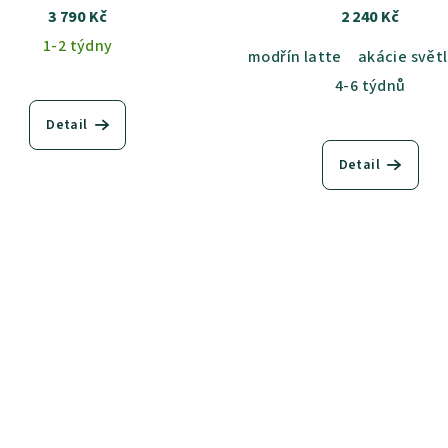
3 790 Kč
2 240 Kč
1-2 týdny
modřín latte
akácie svět
4-6 týdnů
Detail
Detail