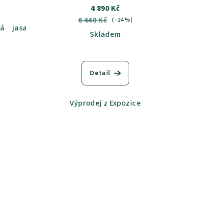
4 890 Kč
6 440 Kč
(–24 %)
lá
jasan šedý
dub sametový
dub kansas
dub grande
Skladem
Detail
Výprodej z Expozice