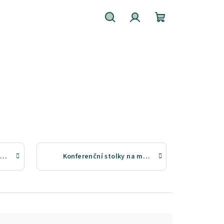
Hledat
Přihlášení
Nákupní
košík
Výsuvné a rozkládací konferenční stolky
Konferenční stolky na míru