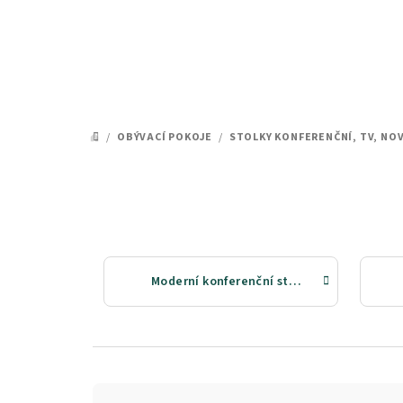
Přejít
na
obsah
/
OBÝVACÍ POKOJE
/
STOLKY KONFERENČNÍ, TV, NO
DOMŮ
Moderní konferenční stolky