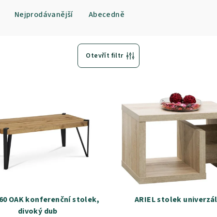
Nejprodávanější
Abecedně
Otevřít filtr
0 OAK konferenční stolek,
ARIEL stolek univerzál
divoký dub