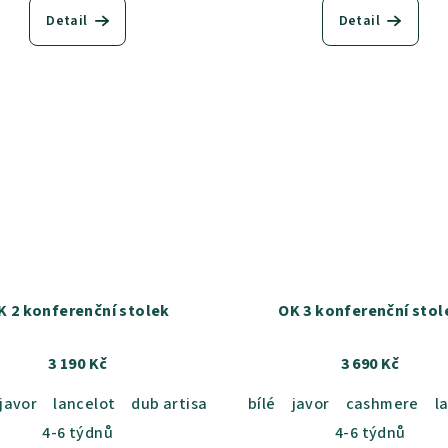
Detail
Detail
K 2 konferenční stolek
OK 3 konferenční stol
3 190 Kč
3 690 Kč
javor
přírodní-P
lancelot
dub artisan
dub milano
bílé
javor
dub bordeaux
cashmere
l
4-6 týdnů
4-6 týdnů