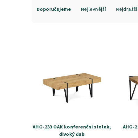
Ř
Doporučujeme
Nejlevnější
Nejdražší
a
z
e
n
V
í
ý
p
p
r
i
o
s
d
p
u
r
AHG-233 OAK konferenční stolek,
AHG-26
k
divoký dub