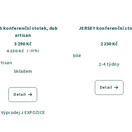
S konferenční stolek, dub
JERSEY konferenční st
artisan
3 290 Kč
2 230 Kč
4 150 Kč
(–20 %)
bílé
rtisan
2-4 týdny
Skladem
Detail
Detail
Výprodej z EXPOZICE