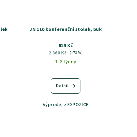
olek
JN 110 konferenční stolek, buk
615 Kč
2 360 Kč
(–73 %)
1-2 týdny
Detail
Výprodej z EXPOZICE