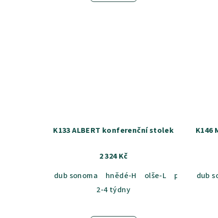
K133 ALBERT konferenční stolek
K146 
2 324 Kč
dub sonoma
hnědé-H
olše-L
přírodní-P
dub 
2-4 týdny