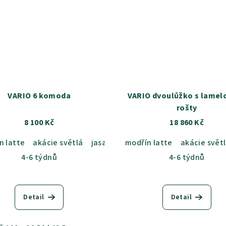
VARIO 6 komoda
VARIO dvoulůžko s lamel
rošty
8 100 Kč
18 860 Kč
n latte
b sametový
akácie světlá
dub kansas
jasan šedý
dub grande
modřín latte
dub sametový
dub harmony
akácie svět
dub ka
akác
4-6 týdnů
4-6 týdnů
Detail
Detail