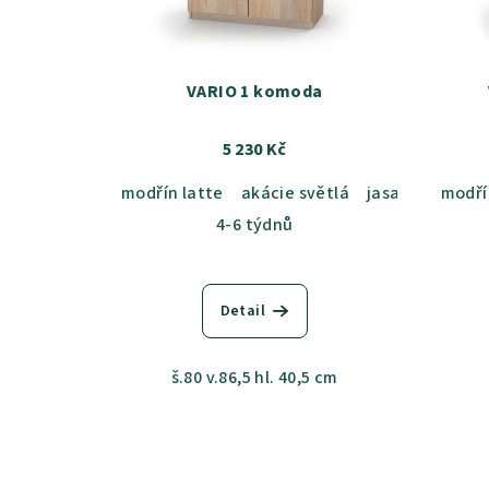
s
d
p
u
r
VARIO 1 komoda
k
o
t
5 230 Kč
d
ů
modřín latte
akácie světlá
jasan šedý
modří
du
u
4-6 týdnů
k
t
Detail
ů
š.80 v.86,5 hl. 40,5 cm