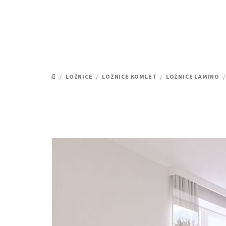
Přejít
na
obsah
/
LOŽNICE
/
LOŽNICE KOMLET
/
LOŽNICE LAMINO
/
DOMŮ