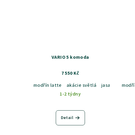
VARIO 5 komoda
7 550 Kč
modřín latte
akácie světlá
jasan šedý
modří
du
1-2 týdny
Detail