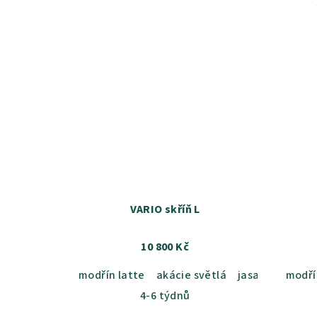
VARIO skříň L
10 800 Kč
modřín latte
akácie světlá
jasan šedý
modří
du
4-6 týdnů