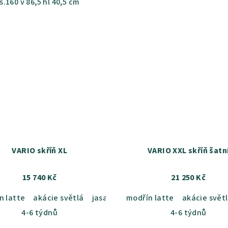
š.160 v 86,5 hl 40,5 cm
VARIO skříň XL
VARIO XXL skříň šatn
15 740 Kč
21 250 Kč
n latte
b sametový
akácie světlá
dub kansas
jasan šedý
dub grande
modřín latte
dub sametový
dub harmony
akácie svět
dub ka
akác
4-6 týdnů
4-6 týdnů