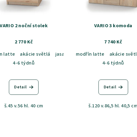
VARIO 2 noční stolek
VARIO 3 komoda
2 770 Kč
7 740 Kč
n latte
b sametový
akácie světlá
dub kansas
jasan šedý
dub grande
modřín latte
dub sametový
dub harmony
akácie svět
dub ka
akác
4-6 týdnů
4-6 týdnů
Detail
Detail
š.45 v.56 hl. 40 cm
š.120 v.86,5 hl. 40,5 c