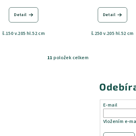
Detail
Detail
š.150 v.205 hl.52 cm
š.250 v.205 hl.52 cm
11
položek celkem
O
v
l
Odebír
á
d
a
E-mail
c
í
Vložením e-mai
p