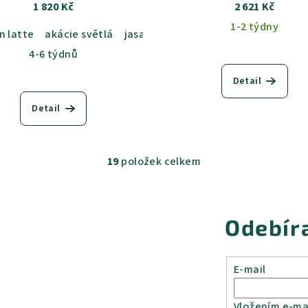
1 820 Kč
2 621 Kč
1-2 týdny
n latte
akácie světlá
jasan šedý
dub sametový
dub ka
4-6 týdnů
Detail
Detail
19
položek celkem
O
v
l
Odebír
á
d
a
E-mail
c
í
Vložením e-mai