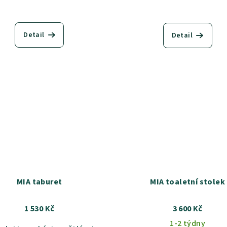
Detail
Detail
MIA taburet
MIA toaletní stolek
1 530 Kč
3 600 Kč
1-2 týdny