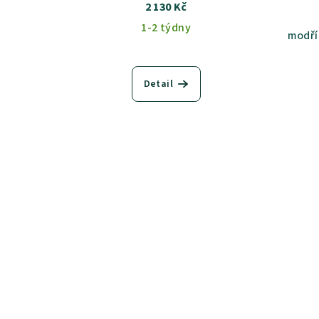
2 130 Kč
1-2 týdny
modří
Detail