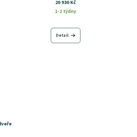
20 930 Kč
1-2 týdny
Detail
ň MIA - na dveře