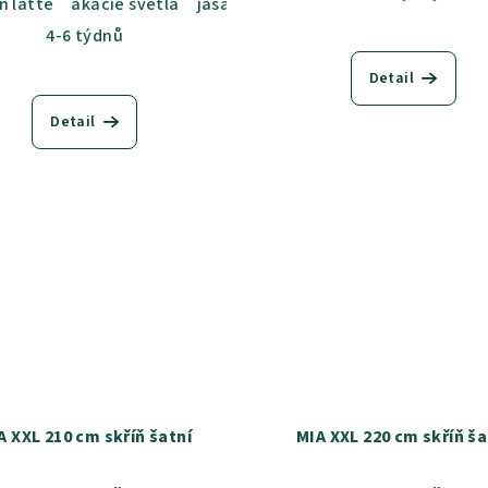
n latte
akácie světlá
jasan šedý
dub sametový
dub ka
b sametový
dub kansas
dub grande
dub harmony
akác
4-6 týdnů
Detail
Detail
A XXL 210 cm skříň šatní
MIA XXL 220 cm skříň ša