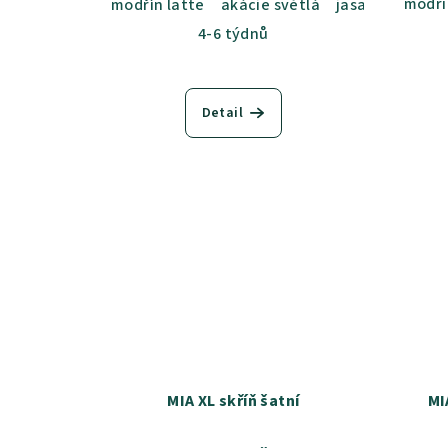
modří
modřín latte
akácie světlá
jasan šedý
du
4-6 týdnů
Detail
MIA XL skříň šatní
MI