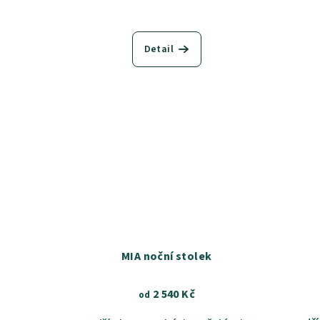
k
t
Detail
ů
MIA noční stolek
2 540 Kč
od