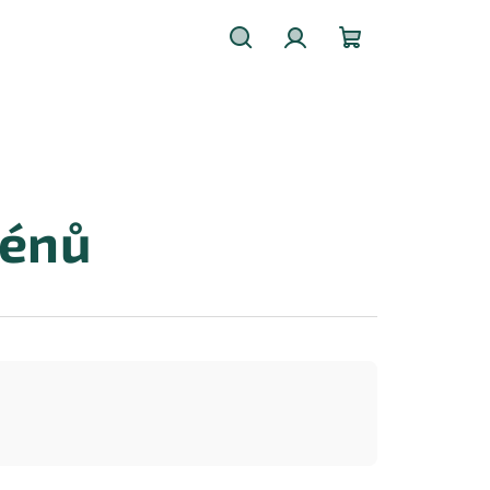
Hledat
Přihlášení
Nákupní
košík
zénů