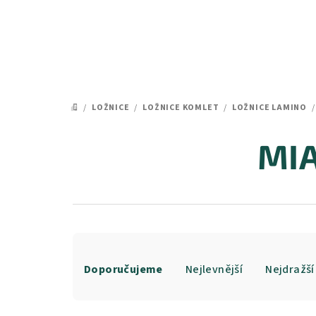
Přejít
na
obsah
/
LOŽNICE
/
LOŽNICE KOMLET
/
LOŽNICE LAMINO
/
DOMŮ
MIA
Ř
Doporučujeme
Nejlevnější
Nejdražší
a
z