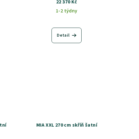
22 370 Kč
1-2 týdny
Detail
tní
MIA XXL 270 cm skříň šatní