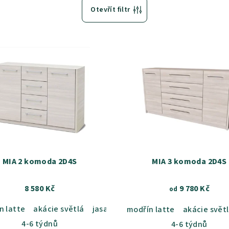
Otevřít filtr
MIA 2 komoda 2D4S
MIA 3 komoda 2D4S
8 580 Kč
9 780 Kč
od
n latte
b sametový
akácie světlá
dub kansas
jasan šedý
dub grande
dub sametový
dub harmony
dub ka
akác
modřín latte
akácie svět
4-6 týdnů
4-6 týdnů