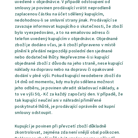
uvedené v objednávce. V případě odstoupení od
smlouvy je povinen prodávající vrátit neprodleně
zaplacenou částku na účet sdělený kupujícím,
nedohodnou-li se smluvní strany jinak. Prodávající se
zavazuje informovat kupujícího o skutečnosti, že zboží
bylo vyexpedováno, a to na emailovou adresu či
telefon uvedený kupujícím v objednávce. Objednané
zboží je dodáno včas, je-li zboží připraveno v místě
plnění k předání nejpozději poslední den sjednané
nebo dodatečné lhůty. Nepřevezme-li si kupující
objednané zboží z důvodu na jeho straně, nese kupující
náklady na dopravu nebo na dopravu či opakované
dodání v plné výši. Pokud kupující neodebere zboží do
14 dnů od momentu, kdy mu bylo sdělena možnost
jeho odběru, je povinen uhradit skladovací náklady, a
to ve výši 50,- Kč za každý započatý den. V případě, že
tak kupující neučiní ani v náhradní přiměřené
poskytnuté lhůtě, je prodávající oprávněn od kupní
smlouvy odstoupit.
Kupující je povinen při převzetí zboží důkladně
zkontrolovat, zejména zda není vnější obal poškozen.