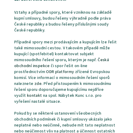
Vztahy a případné spory, které vzniknou na základě
kupní smlouvy, budou řešeny výhradně podle práva
České republiky a budou řešeny příslušnými soudy
České republiky.
Případné spory mezi prodávajícím a kupujícím lze řešit
také mimosoudní cestou. V takovém případě může
kupující (spotřebitel) kontaktovat subjekt
mimosoudního řešení sporu, kterým je např.
Česká
obchodní inspekce
či spor řešit on-line
prostřednictvím
ODR platformy
zřízené Evropskou
komisí. Více informací o mimosoudním řešení sporů
naleznete
zde
. Před přistoupením k mimosoudnímu
řešení sporu doporučujeme kupujícímu nejdříve
využít
kontakt
na spol. Nábytek Kunc s.r.o. pro
vyřešení nastalé situace.
Pokud by se některé ustanovení všeobecných
obchodních podmínek či kupní smlouvy ukázalo jako
neplatné nebo neúčinné, nebude mít tato neplatnost
nebo neúčinnost vliv na platnost a účinnost ostatních