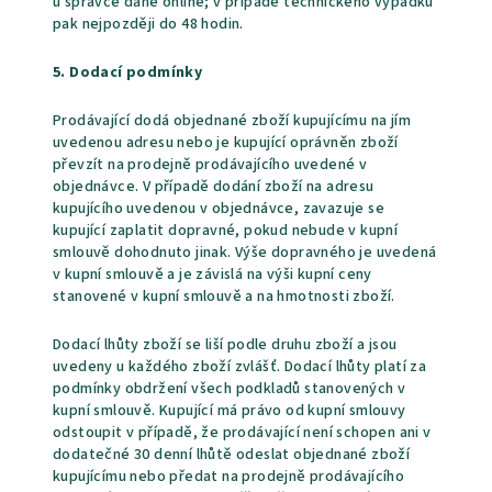
u správce daně online; v případě technického výpadku
pak nejpozději do 48 hodin.
5. Dodací podmínky
Prodávající dodá objednané zboží kupujícímu na jím
uvedenou adresu nebo je kupující oprávněn zboží
převzít na prodejně prodávajícího uvedené v
objednávce. V případě dodání zboží na adresu
kupujícího uvedenou v objednávce, zavazuje se
kupující zaplatit dopravné, pokud nebude v kupní
smlouvě dohodnuto jinak. Výše dopravného je uvedená
v kupní smlouvě a je závislá na výši kupní ceny
stanovené v kupní smlouvě a na hmotnosti zboží.
Dodací lhůty zboží se liší podle druhu zboží a jsou
uvedeny u každého zboží zvlášť. Dodací lhůty platí za
podmínky obdržení všech podkladů stanovených v
kupní smlouvě. Kupující má právo od kupní smlouvy
odstoupit v případě, že prodávající není schopen ani v
dodatečné 30 denní lhůtě odeslat objednané zboží
kupujícímu nebo předat na prodejně prodávajícího