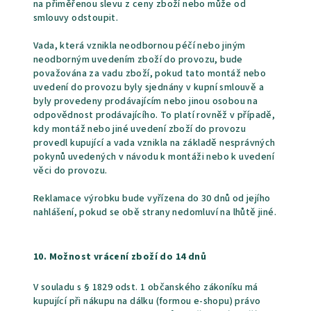
na přiměřenou slevu z ceny zboží nebo může od
smlouvy odstoupit.
Vada, která vznikla neodbornou péčí nebo jiným
neodborným uvedením zboží do provozu, bude
považována za vadu zboží, pokud tato montáž nebo
uvedení do provozu byly sjednány v kupní smlouvě a
byly provedeny prodávajícím nebo jinou osobou na
odpovědnost prodávajícího. To platí rovněž v případě,
kdy montáž nebo jiné uvedení zboží do provozu
provedl kupující a vada vznikla na základě nesprávných
pokynů uvedených v návodu k montáži nebo k uvedení
věci do provozu.
Reklamace výrobku bude vyřízena do 30 dnů od jejího
nahlášení, pokud se obě strany nedomluví na lhůtě jiné.
10. Možnost vrácení zboží do 14 dnů
V souladu s § 1829 odst. 1 občanského zákoníku má
kupující při nákupu na dálku (formou e-shopu) právo