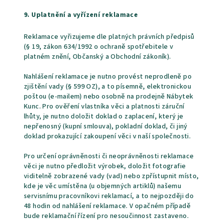
9. Uplatnění a vyřízení reklamace
Reklamace vyřizujeme dle platných právních předpisů
(§ 19, zákon 634/1992 o ochraně spotřebitele v
platném znění, Občanský a Obchodní zákoník).
Nahlášení reklamace je nutno provést neprodleně po
zjištění vady (§ 599 OZ), a to písemně, elektronickou
poštou (e-mailem) nebo osobně na prodejně Nábytek
Kunc. Pro ověření vlastníka věci a platnosti záruční
lhůty, je nutno doložit doklad o zaplacení, který je
nepřenosný (kupní smlouva), pokladní doklad, či jiný
doklad prokazující zakoupení věci v naší společnosti.
Pro určení oprávněnosti či neoprávněnosti reklamace
věci je nutno předložit výrobek, doložit fotografie
viditelně zobrazené vady (vad) nebo zpřístupnit místo,
kde je věc umístěna (u objemných artiklů) našemu
servisnímu pracovníkovi reklamací, a to nejpozději do
48 hodin od nahlášení reklamace. V opačném případě
bude reklamační řízení pro nesoučinnost zastaveno.