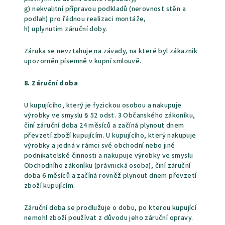
g) nekvalitní přípravou podkladů (nerovnost stěn a
podlah) pro řádnou realizaci montáže,
h) uplynutím záruční doby.
Záruka se nevztahuje na závady, na které byl zákazník
upozorněn písemně v kupní smlouvě.
8. Záruční doba
U kupujícího, který je fyzickou osobou a nakupuje
výrobky ve smyslu § 52 odst. 3 Občanského zákoníku,
činí záruční doba 24 měsíců a začíná plynout dnem
převzetí zboží kupujícím. U kupujícího, který nakupuje
výrobky a jedná v rámci své obchodní nebo jiné
podnikatelské činnosti a nakupuje výrobky ve smyslu
Obchodního zákoníku (právnická osoba), činí záruční
doba 6 měsíců a začíná rovněž plynout dnem převzetí
zboží kupujícím.
Záruční doba se prodlužuje o dobu, po kterou kupující
nemohl zboží používat z důvodu jeho záruční opravy.