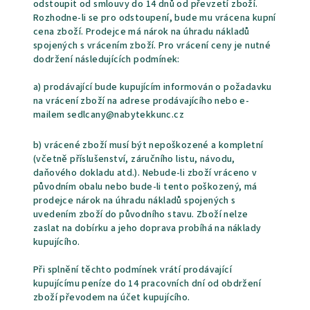
odstoupit od smlouvy do 14 dnů od převzetí zboží.
Rozhodne-li se pro odstoupení, bude mu vrácena kupní
cena zboží. Prodejce má nárok na úhradu nákladů
spojených s vrácením zboží. Pro vrácení ceny je nutné
dodržení následujících podmínek:
a) prodávající bude kupujícím informován o požadavku
na vrácení zboží na adrese prodávajícího nebo e-
mailem sedlcany@nabytekkunc.cz
b) vrácené zboží musí být nepoškozené a kompletní
(včetně příslušenství, záručního listu, návodu,
daňového dokladu atd.). Nebude-li zboží vráceno v
původním obalu nebo bude-li tento poškozený, má
prodejce nárok na úhradu nákladů spojených s
uvedením zboží do původního stavu. Zboží nelze
zaslat na dobírku a jeho doprava probíhá na náklady
kupujícího.
Při splnění těchto podmínek vrátí prodávající
kupujícímu peníze do 14 pracovních dní od obdržení
zboží převodem na účet kupujícího.