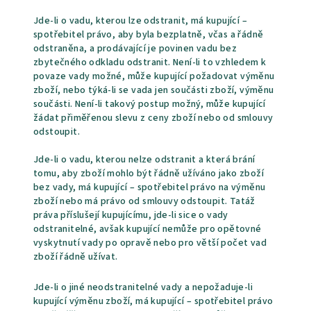
Jde-li o vadu, kterou lze odstranit, má kupující –
spotřebitel právo, aby byla bezplatně, včas a řádně
odstraněna, a prodávající je povinen vadu bez
zbytečného odkladu odstranit. Není-li to vzhledem k
povaze vady možné, může kupující požadovat výměnu
zboží, nebo týká-li se vada jen součásti zboží, výměnu
součásti. Není-li takový postup možný, může kupující
žádat přiměřenou slevu z ceny zboží nebo od smlouvy
odstoupit.
Jde-li o vadu, kterou nelze odstranit a která brání
tomu, aby zboží mohlo být řádně užíváno jako zboží
bez vady, má kupující – spotřebitel právo na výměnu
zboží nebo má právo od smlouvy odstoupit. Tatáž
práva příslušejí kupujícímu, jde-li sice o vady
odstranitelné, avšak kupující nemůže pro opětovné
vyskytnutí vady po opravě nebo pro větší počet vad
zboží řádně užívat.
Jde-li o jiné neodstranitelné vady a nepožaduje-li
kupující výměnu zboží, má kupující – spotřebitel právo