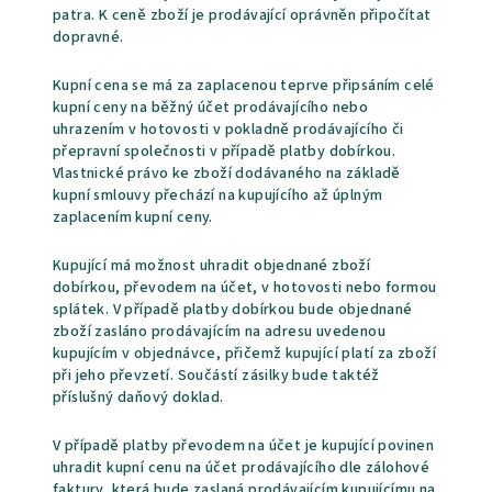
patra. K ceně zboží je prodávající oprávněn připočítat
dopravné.
Kupní cena se má za zaplacenou teprve připsáním celé
kupní ceny na běžný účet prodávajícího nebo
uhrazením v hotovosti v pokladně prodávajícího či
přepravní společnosti v případě platby dobírkou.
Vlastnické právo ke zboží dodávaného na základě
kupní smlouvy přechází na kupujícího až úplným
zaplacením kupní ceny.
Kupující má možnost uhradit objednané zboží
dobírkou, převodem na účet, v hotovosti nebo formou
splátek. V případě platby dobírkou bude objednané
zboží zasláno prodávajícím na adresu uvedenou
kupujícím v objednávce, přičemž kupující platí za zboží
při jeho převzetí. Součástí zásilky bude taktéž
příslušný daňový doklad.
V případě platby převodem na účet je kupující povinen
uhradit kupní cenu na účet prodávajícího dle zálohové
faktury, která bude zaslaná prodávajícím kupujícímu na