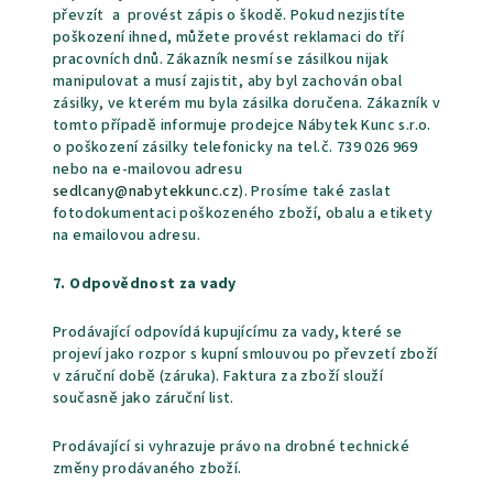
převzít a provést zápis o škodě. Pokud nezjistíte
poškození ihned, můžete provést reklamaci do tří
pracovních dnů. Zákazník nesmí se zásilkou nijak
manipulovat a musí zajistit, aby byl zachován obal
zásilky, ve kterém mu byla zásilka doručena. Zákazník v
tomto případě informuje prodejce Nábytek Kunc s.r.o.
o poškození zásilky telefonicky na tel.č. 739 026 969
nebo na e-mailovou adresu
sedlcany@nabytekkunc.cz
). Prosíme také zaslat
fotodokumentaci poškozeného zboží, obalu a etikety
na emailovou adresu.
7. Odpovědnost za vady
Prodávající odpovídá kupujícímu za vady, které se
projeví jako rozpor s kupní smlouvou po převzetí zboží
v záruční době (záruka).
Faktura za zboží slouží
současně jako záruční list.
Prodávající si vyhrazuje právo na drobné technické
změny prodávaného zboží.