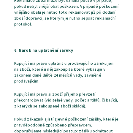
Reklamace zboží může být uznána pouze v případě,
pokud nebyl vnější obal poškozen. V případě poškození
vnějšího obalu je nutno toto reklamovat již při dodání
zboží dopravci, se kterým je nutno sepsat reklamační
protokol.
6. Nárok na uplatnění záruky
Kupující má právo uplatnit u prodávajícího záruku jen
na zboží, které u něj zakoupil a které vykazuje v
zákonem dané lhůtě 24 měsíců vady, zaviněné
prodávajícím.
Kupující má právo si zboží při jeho převzetí
překontrolovat (viditelné vady, počet artiklů, či balíků,
z kterých se zakoupené zboží skládá).
Pokud zákazník zjistí zjevné poškození zásilky, které je
pravděpodobně způsobeno přepravcem,
doporučujeme následující postup: zásilku odmítnout