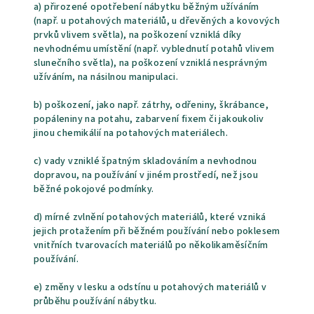
a) přirozené opotřebení nábytku běžným užíváním
(např. u potahových materiálů, u dřevěných a kovových
prvků vlivem světla), na poškození vzniklá díky
nevhodnému umístění (např. vyblednutí potahů vlivem
slunečního světla), na poškození vzniklá nesprávným
užíváním, na násilnou manipulaci.
b) poškození, jako např. zátrhy, odřeniny, škrábance,
popáleniny na potahu, zabarvení fixem či jakoukoliv
jinou chemikálií na potahových materiálech.
c) vady vzniklé špatným skladováním a nevhodnou
dopravou, na používání v jiném prostředí, než jsou
běžné pokojové podmínky.
d) mírné zvlnění potahových materiálů, které vzniká
jejich protažením při běžném používání nebo poklesem
vnitřních tvarovacích materiálů po několikaměsíčním
používání.
e) změny v lesku a odstínu u potahových materiálů v
průběhu používání nábytku.