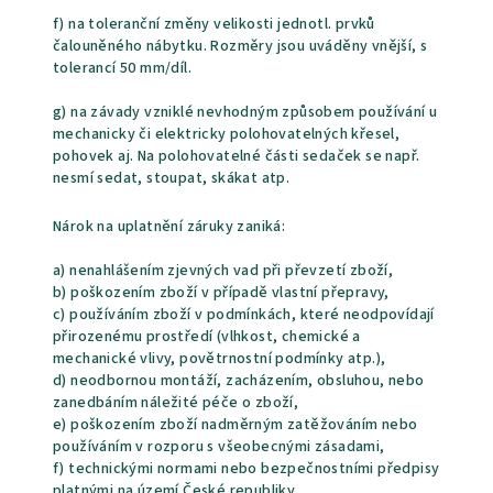
f) na toleranční změny velikosti jednotl. prvků
čalouněného nábytku. Rozměry jsou uváděny vnější, s
tolerancí 50 mm/díl.
g) na závady vzniklé nevhodným způsobem používání u
mechanicky či elektricky polohovatelných křesel,
pohovek aj. Na polohovatelné části sedaček se např.
nesmí sedat, stoupat, skákat atp.
Nárok na uplatnění záruky zaniká:
a) nenahlášením zjevných vad při převzetí zboží,
b) poškozením zboží v případě vlastní přepravy,
c) používáním zboží v podmínkách, které neodpovídají
přirozenému prostředí (vlhkost, chemické a
mechanické vlivy, povětrnostní podmínky atp.),
d) neodbornou montáží, zacházením, obsluhou, nebo
zanedbáním náležité péče o zboží,
e) poškozením zboží nadměrným zatěžováním nebo
používáním v rozporu s všeobecnými zásadami,
f) technickými normami nebo bezpečnostními předpisy
platnými na území České republiky,