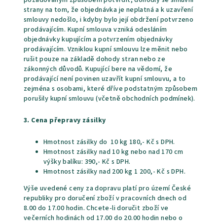
požadovaným způsobem potvrdit, dohodly se smluvní
strany na tom, že objednávka je neplatná a k uzavření
smlouvy nedošlo, i kdyby bylo její obdržení potvrzeno
prodávajícím. Kupní smlouva vzniká odesláním
objednávky kupujícím a potvrzením objednávky
prodávajícím. Vzniklou kupní smlouvu lze měnit nebo
rušit pouze na základě dohody stran nebo ze
zákonných důvodů. Kupující bere na vědomí, že
prodávající není povinen uzavřít kupní smlouvu, a to
zejména s osobami, které dříve podstatným způsobem
porušily kupní smlouvu (včetně obchodních podmínek).
3. Cena přepravy zásilky
Hmotnost zásilky do 10 kg 180,- Kč s DPH.
Hmotnost zásilky nad 10 kg nebo nad 170 cm
výšky balíku: 390,- Kč s DPH.
Hmotnost zásilky nad 200 kg 1 200,- Kč s DPH.
Výše uvedené ceny za dopravu platí pro území České
republiky pro doručení zboží v pracovních dnech od
8.00 do 17.00 hodin. Chcete-li doručit zboží ve
večerních hodinách od 17.00 do 20.00 hodin nebo o