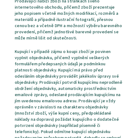
Prodávající nabízí zboží na stránkách svého
internetového obchodu, přičemž zboží prezentuje
jeho popisem včetně možných modifikací, rozměrů a
materiálů a případně ilustrační fotografií, přesnou
cenou bez a včetně DPH a možností výběru barevného
provedení, přičemž jednotlivé barevné provedení se
může mírně lišit od skutečnosti.
Kupující v případě zájmu o koupi zboží je povinen
vyplnit objednávku, přičemž vyplnění veškerých
formulářem předepsaných údajů je podmínkou
platnosti objednávky. Kupující má právo před
odesláním objednávky provádět jakékoliv úpravy své
objednávky. Prodávající potvrdí kupujícímu neprodleně
obdržení objednávky, automaticky prostřednictvím
emailové zprávy, odeslané prodávajícím kupujícímu na
jím uvedenou emailovou adresu. Prodávající je vždy
oprávněn v závislosti na charakteru objednávky
(množství zboží, výše kupní ceny, předpokládané
náklady na dopravu) požádat kupujícího o dodatečné
potvrzení objednávky (například písemně či
telefonicky). Pokud odmítne kupující objednávku