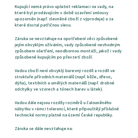
Kupující nemá právo uplatnit reklamaci na vady, na
které byl prodávajícím v době uzavření smlouvy
upozorněn (např. zlevněné zboží z výprodeje) a za
které dostal patřičnou slevu.
Záruka se nevztahuje na opotřebení věci způsobené
jejím obvyklým užíváním, vady způsobené nevhodným
způsobem ošetření, neodbornou montáží, jakož i vady
způsobené kupujícím po převzetí zboží.
Vadou zboží není obvyklý barevný rozdíl a rozdíl ve
struktuře přírodních materiálů (např. kůže, dřevo,
dýha), textilních a umělých materiálů (např. drobné
odchylky ve vzorech a tónech barev u látek).
Vadou dále nejsou rozdíly rozměrů u čalouněného
nábytku v rámci tolerancí, které připouštějí příslušné
technické normy platné na území České republiky.
Záruka se dále nevztahuje na: