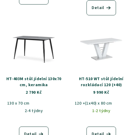
ů
Detail
HT-403M stůl jídelní 130x70
HT-510 WT stůl jídelní
cm, keramika
rozkládací 120 (+40)
2 790 Kč
9 990 Kč
130 x 70 cm
120 +(1x40) x 80 cm
2-4 týdny
1-2 týdny
Detail
Detail