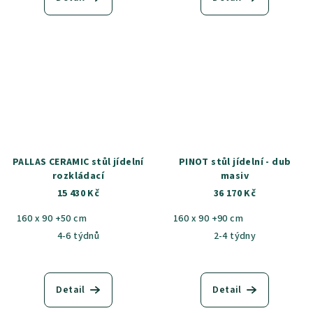
PALLAS CERAMIC stůl jídelní
PINOT stůl jídelní - dub
rozkládací
masiv
15 430 Kč
36 170 Kč
160 x 90 +50 cm
160 x 90 +90 cm
4-6 týdnů
2-4 týdny
Detail
Detail