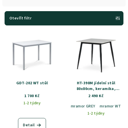
n
í
p
Otevřít filtr
r
V
o
ý
d
p
u
i
k
s
t
p
ů
r
GDT-202 WT stůl
HT-398M jídelní stůl
o
80x80cm, keramika,
mramor
1 700 Kč
2 490 Kč
d
1-2 týdny
u
mramor GREY
mramor WT
k
1-2 týdny
t
Detail