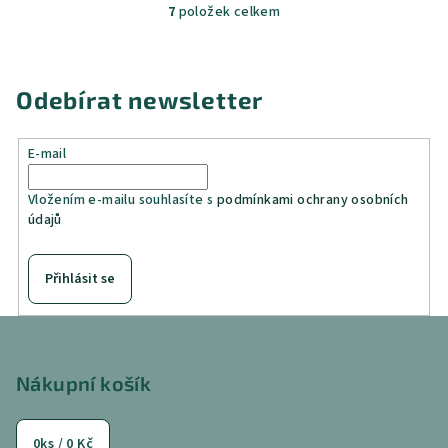
7
položek celkem
O
v
l
á
Odebírat newsletter
d
a
E-mail
c
í
Vložením e-mailu souhlasíte s
podmínkami ochrany osobních
p
údajů
r
v
k
Přihlásit se
y
v
Z
ý
á
p
p
Nákupní košík
i
a
s
u
t
0
ks /
0 Kč