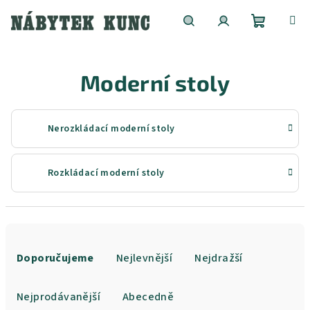
Přejít
na
obsah
Nákupní
Hledat
Přihlášení
Moderní stoly
košík
Nerozkládací moderní stoly
Rozkládací moderní stoly
Ř
a
Doporučujeme
Nejlevnější
Nejdražší
z
e
Nejprodávanější
Abecedně