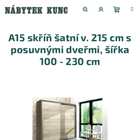
Přejít
na
obsah
Nákupní
Hledat
Přihlášení
A15 skříň šatní v. 215 cm s
košík
posuvnými dveřmi, šířka
100 - 230 cm