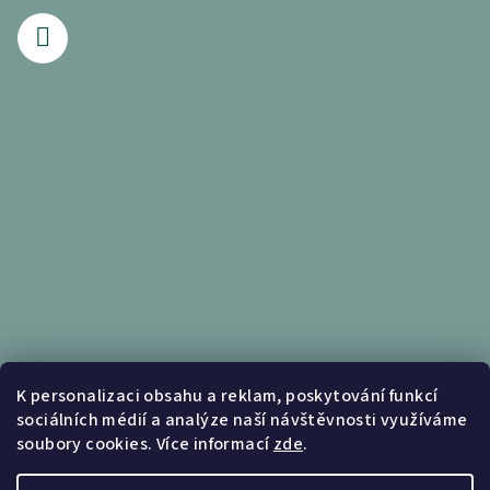
Informace pro vás
K personalizaci obsahu a reklam, poskytování funkcí
sociálních médií a analýze naší návštěvnosti využíváme
Obchodní podmínky
soubory cookies. Více informací
zde
.
Podmínky ochrany osobních údajů