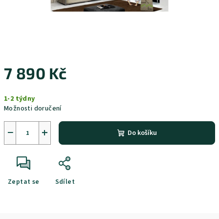
7 890 Kč
Měrná
1-2 týdny
cena:
Možnosti doručení
−
+
Do košíku
Zeptat se
Sdílet