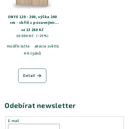
ONYX 120 - 200, výška 240
cm - skříň s posuvnými
dveřmi, možnost zrcadla
13 260 Kč
od
16 580 Kč
(–20 %)
modřín latte
akácie světlá
jasan šedý
dub sametový
dub k
4-6 týdnů
Detail
Odebírat newsletter
E-mail