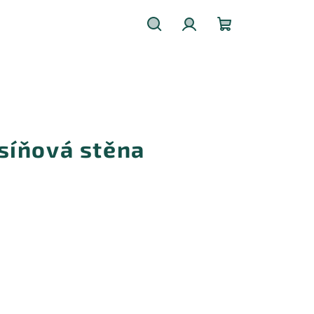
Hledat
Přihlášení
Nákupní
košík
síňová stěna