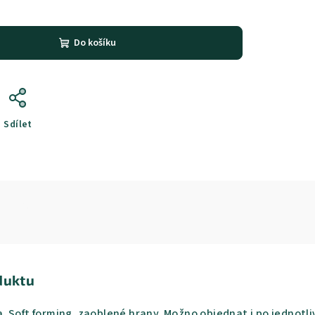
Do košíku
Sdílet
duktu
 Soft forming, zaoblené hrany. Možno objednat i po jednotl