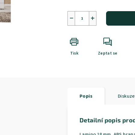
−
+
Tisk
Zeptat se
Popis
Diskuze
Detailní popis pro
Lamino 18 mm, ABS hrana.