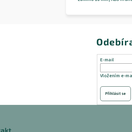
Odebír
E-mail
Vložením e-mai
Přihlásit se
akt