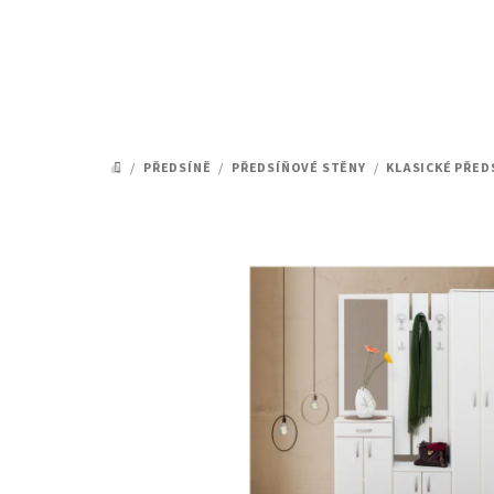
Přejít
na
obsah
/
PŘEDSÍNĚ
/
PŘEDSÍŇOVÉ STĚNY
/
KLASICKÉ PŘED
DOMŮ