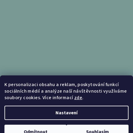
Informace pro vás
K personalizaci obsahu a reklam, poskytování funkcí
sociálních médií a analýze naší návštěvnosti využíváme
Obchodní podmínky
soubory cookies. Více informací
zde
.
Podmínky ochrany osobních údajů
Nastavení
Copyright 2026
Nábytek Kunc
. Všechna práva vyhrazena.
Upravit nastavení cookies
Odmítnout
Souhlasím