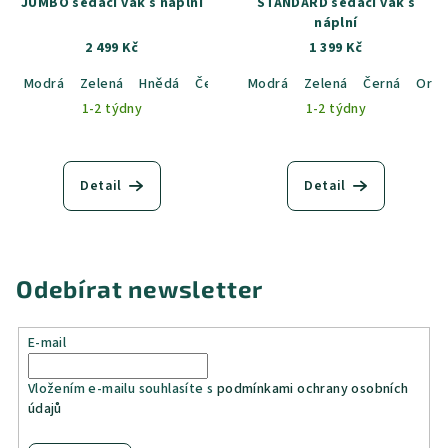
JUMBO sedací vak s náplní
STANDARD sedací vak s
náplní
2 499 Kč
1 399 Kč
Modrá
Zelená
Hnědá
Černá
Modrá
Oranžová
Zelená
Černá
Oran
1-2 týdny
1-2 týdny
Detail
Detail
Odebírat newsletter
E-mail
Vložením e-mailu souhlasíte s
podmínkami ochrany osobních
údajů