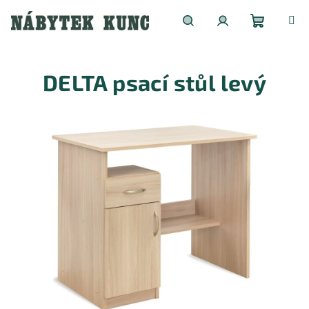
Přejít
na
obsah
Nákupní
Hledat
Přihlášení
DELTA psací stůl levý
košík