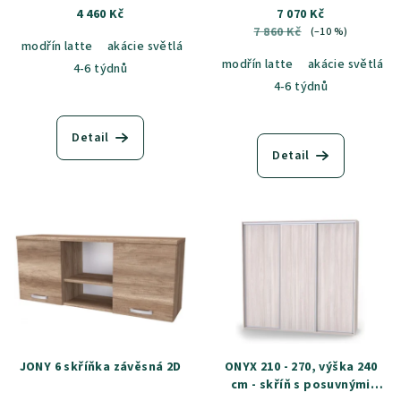
4 460 Kč
7 070 Kč
7 860 Kč
(–10 %)
modřín latte
akácie světlá
jasan šedý
dub sametový
dub k
modřín latte
akácie světlá
4-6 týdnů
4-6 týdnů
Detail
Detail
JONY 6 skříňka závěsná 2D
ONYX 210 - 270, výška 240
cm - skříň s posuvnými