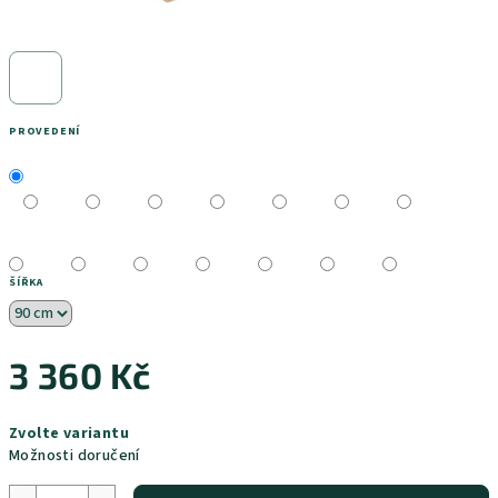
PROVEDENÍ
ŠÍŘKA
3 360 Kč
Měrná
Zvolte variantu
cena:
Možnosti doručení