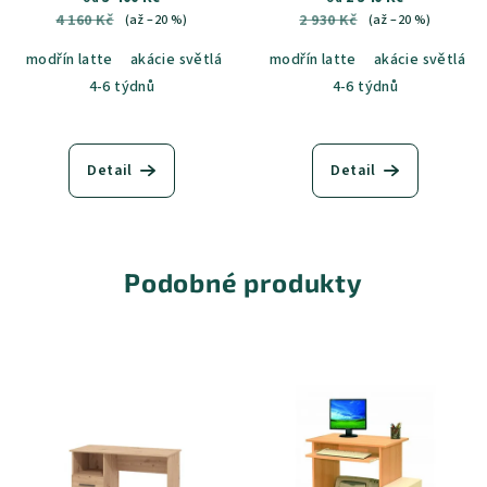
4 160 Kč
2 930 Kč
(až –20 %)
(až –20 %)
modřín latte
akácie světlá
jasan šedý
modřín latte
dub sametový
akácie světlá
dub k
4-6 týdnů
4-6 týdnů
Detail
Detail
Podobné produkty