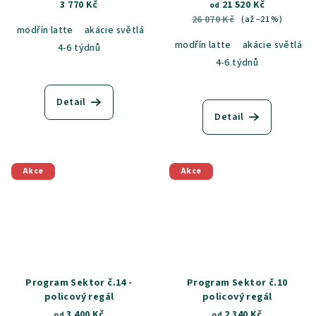
dveřmi, třídvéřová,
3 770 Kč
21 520 Kč
od
možnost zrcadla
26 070 Kč
(až –21 %)
modřín latte
akácie světlá
jasan šedý
dub sametový
dub k
modřín latte
akácie světlá
4-6 týdnů
4-6 týdnů
Detail
Detail
Akce
Akce
Program Sektor č.14 -
Program Sektor č.10
policový regál
policový regál
3 400 Kč
2 340 Kč
od
od