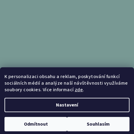
Informace pro vás
K personalizaci obsahu a reklam, poskytování funkcí
sociálních médií a analýze naší návštěvnosti využíváme
Obchodní podmínky
soubory cookies. Více informací
zde
.
Podmínky ochrany osobních údajů
Nastavení
Copyright 2026
Nábytek Kunc
. Všechna práva vyhrazena.
Upravit nastavení cookies
Odmítnout
Souhlasím
Vytvořil Shoptet