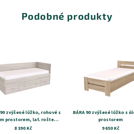
Podobné produkty
90 zvýšené lůžko, rohové s
BÁRA 90 zvýšené lůžko s ú
m prostorem, lať. roštem a
prostorem
 čely - Univerzální L/P
8 390 Kč
9 650 Kč