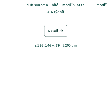
dub sonoma
bílé
modřín latte
akácie svě
modří
4-6 týdnů
Detail
š.126, 146 v. 89 hl.205 cm