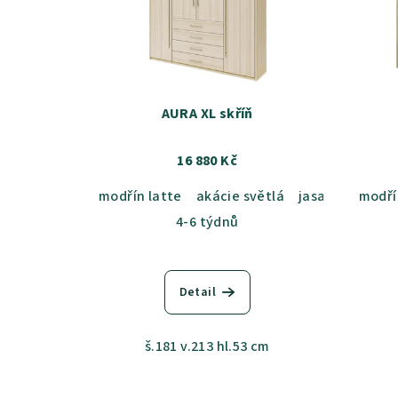
AURA XL skříň
16 880 Kč
modřín latte
akácie světlá
jasan šedý
modří
du
4-6 týdnů
Detail
š.181 v.213 hl.53 cm