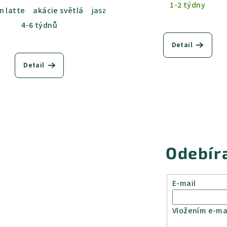
1-2 týdny
tlá
n latte
jasan šedý
akácie světlá
dub sametový
jasan šedý
dub kansas
dub sametový
dub grande
dub ka
4-6 týdnů
Detail
Detail
Odebír
E-mail
Vložením e-mai