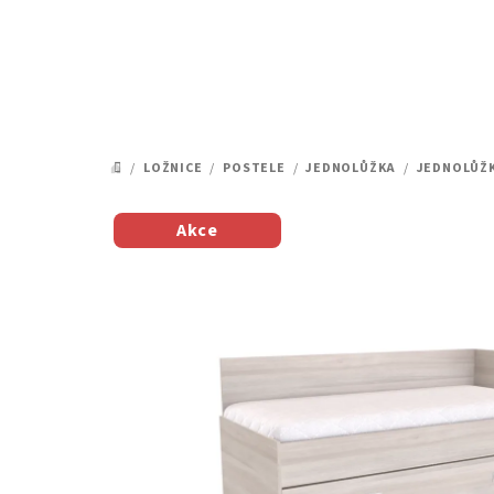
Přejít
na
obsah
/
LOŽNICE
/
POSTELE
/
JEDNOLŮŽKA
/
JEDNOLŮŽ
DOMŮ
Akce