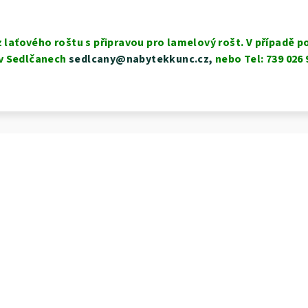
z laťového roštu s připravou pro lamelový rošt. V případě
v Sedlčanech
sedlcany@nabytekkunc.cz,
nebo Tel: 739 026 