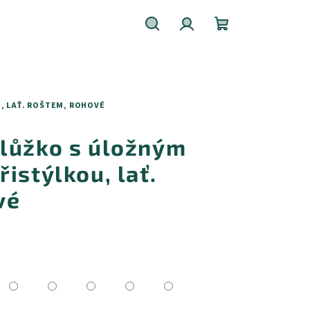
Hledat
Přihlášení
Nákupní
košík
, LAŤ. ROŠTEM, ROHOVÉ
lůžko s úložným
istýlkou, lať.
vé