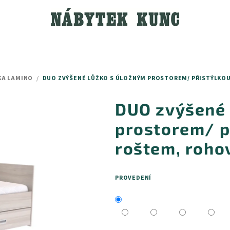
KA LAMINO
/
DUO ZVÝŠENÉ LŮŽKO S ÚLOŽNÝM PROSTOREM/ PŘISTÝLKOU
DUO zvýšené 
prostorem/ př
roštem, roho
PROVEDENÍ