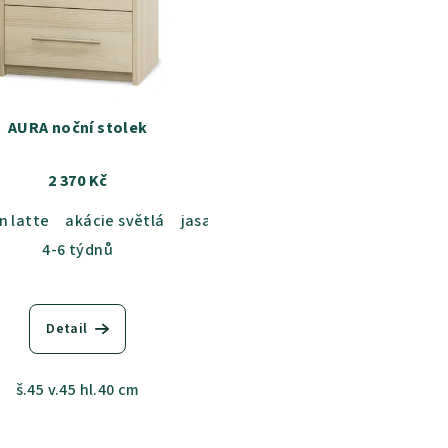
AURA noční stolek
2 370 Kč
n latte
b sametový
akácie světlá
dub kansas
jasan šedý
dub grande
dub sametový
dub harmony
dub ka
akác
4-6 týdnů
Detail
š.45 v.45 hl.40 cm