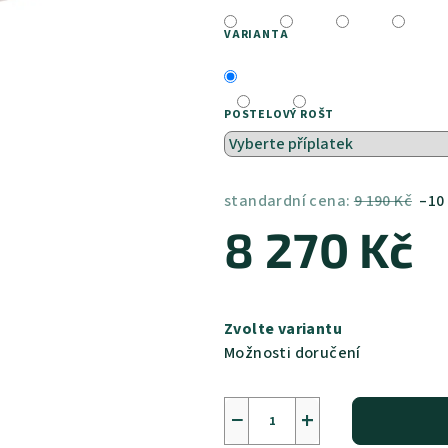
VARIANTA
POSTELOVÝ ROŠT
standardní cena:
9 190 Kč
–10
8 270 Kč
Měrná
cena:
Zvolte variantu
Možnosti doručení
−
+