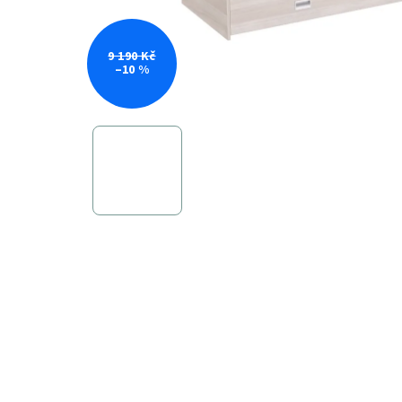
9 190 Kč
–10 %