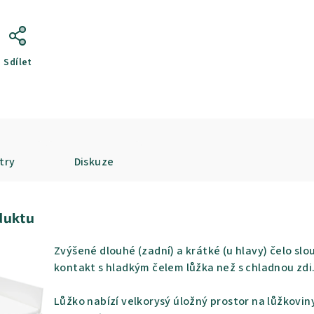
Sdílet
try
Diskuze
duktu
Zvýšené dlouhé (zadní) a krátké (u hlavy) čelo slou
kontakt s hladkým čelem lůžka než s chladnou zdi
Lůžko nabízí velkorysý úložný prostor na lůžkovin