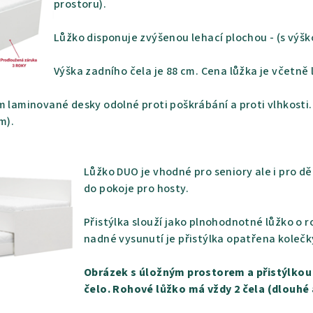
prostoru).
Lůžko disponuje zvýšenou lehací plochou - (s výšk
Výška zadního čela je 88 cm. Cena lůžka je včetn
m laminované desky odolné proti poškrábání a proti vlhkosti.
m).
Lůžko DUO je vhodné pro seniory ale i pro 
do pokoje pro hosty.
Přistýlka slouží jako plnohodnotné lůžko o 
nadné vysunutí je přistýlka opatřena koleč
Obrázek s úložným prostorem a přistýlkou 
čelo. Rohové lůžko má vždy 2 čela (dlouhé 