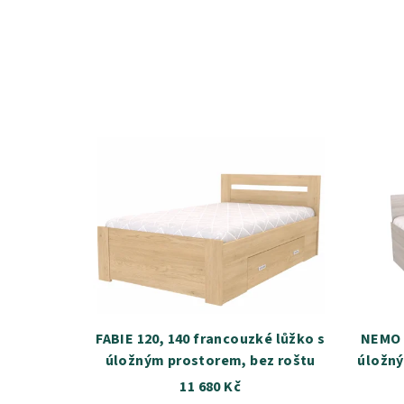
FABIE 120, 140 francouzké lůžko s
NEMO 
úložným prostorem, bez roštu
úložný
2
11 680 Kč