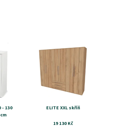
 - 130
ELITE XXL skříň
 cm
19 130 Kč