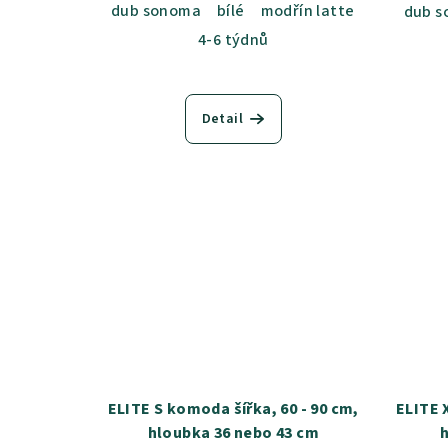
dub sonoma
bílé
modřín latte
akácie svě
dub 
4-6 týdnů
Detail
ELITE S komoda šířka, 60 - 90 cm,
ELITE 
hloubka 36 nebo 43 cm