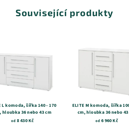
Související produkty
 L komoda, šířka 140 - 170
ELITE M komoda, šířka 100
, hloubka 36 nebo 43 cm
cm, hloubka 36 nebo 43
8 430 Kč
6 960 Kč
od
od