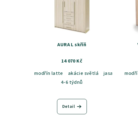
AURA L skříň
14 070 Kč
modřín latte
akácie světlá
jasan šedý
modří
du
4-6 týdnů
Detail