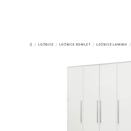
Přejít
na
obsah
/
LOŽNICE
/
LOŽNICE KOMLET
/
LOŽNICE LAMINO
/
DOMŮ