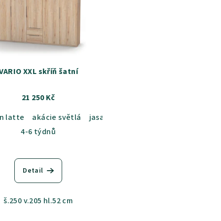
VARIO XXL skříň šatní
21 250 Kč
n latte
b sametový
akácie světlá
dub kansas
jasan šedý
dub grande
dub sametový
dub harmony
dub ka
akác
4-6 týdnů
Detail
š.250 v.205 hl.52 cm