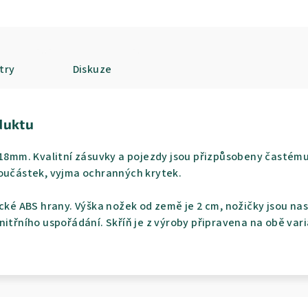
try
Diskuze
duktu
 18mm. Kvalitní zásuvky a pojezdy jsou přizpůsobeny častému o
součástek, vyjma ochranných krytek.
ické ABS hrany. Výška nožek od země je 2 cm, nožičky jsou nas
itřního uspořádání. Skříň je z výroby připravena na obě varia