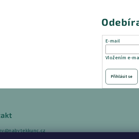
Odebír
E-mail
Vložením e-mai
Přihlásit se
akt
ny
@
nabytekkunc.cz
 433