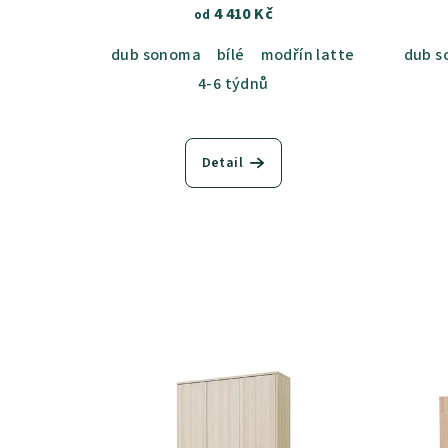
4 410 Kč
od
dub sonoma
bílé
modřín latte
akácie svě
dub 
4-6 týdnů
Detail