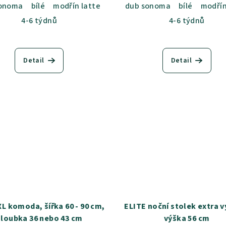
tlá
jasan šedý
dub sametový
dub kansas
dub harmon
sonoma
bílé
modřín latte
akácie světlá
dub sonoma
jasan šedý
bílé
modřín
du
4-6 týdnů
4-6 týdnů
Detail
Detail
XL komoda, šířka 60 - 90 cm,
ELITE noční stolek extra v
hloubka 36 nebo 43 cm
výška 56 cm