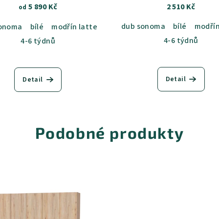
5 890 Kč
2 510 Kč
od
dub sonoma
bílé
modřín
tlá
sonoma
jasan šedý
bílé
modřín latte
dub sametový
akácie světlá
dub kansas
jasan šedý
dub harmon
du
4-6 týdnů
4-6 týdnů
Detail
Detail
Podobné produkty