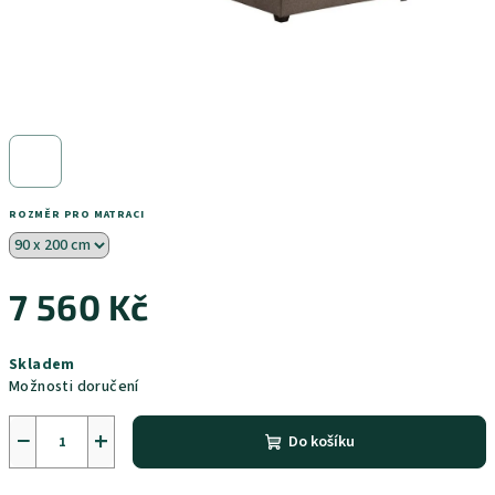
ROZMĚR PRO MATRACI
7 560 Kč
Měrná
Skladem
cena:
Možnosti doručení
−
+
Do košíku