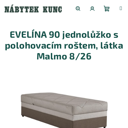
Přejít
na
obsah
Nákupní
Hledat
Přihlášení
EVELÍNA 90 jednolůžko s
košík
polohovacím roštem, látka
Malmo 8/26