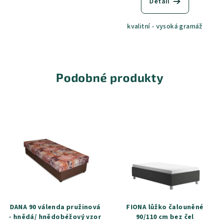
Detail
kvalitní - vysoká gramáž
Podobné produkty
DANA 90 válenda pružinová
FIONA lůžko čalouněné
- hnědá/ hnědobéžový vzor
90/110 cm bez čel