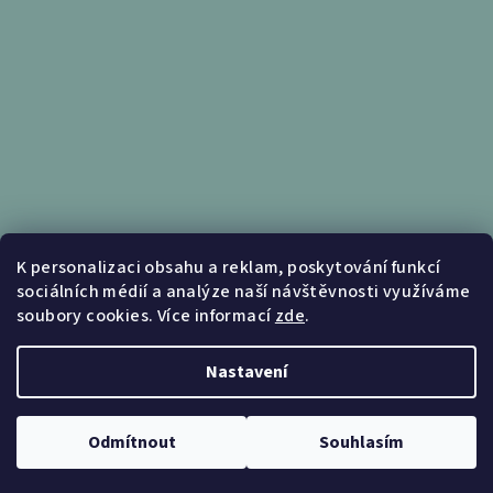
Informace pro vás
K personalizaci obsahu a reklam, poskytování funkcí
sociálních médií a analýze naší návštěvnosti využíváme
Obchodní podmínky
soubory cookies. Více informací
zde
.
Podmínky ochrany osobních údajů
Nastavení
Copyright 2026
Nábytek Kunc
. Všechna práva vyhrazena.
Upravit nastavení cookies
Odmítnout
Souhlasím
Vytvořil Shoptet