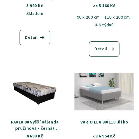
3 990 Kč
5 166 Kč
od
Skladem
90 x 200 cm
110 x 200 cm
4-6 týdnů
Detail
Detail
PAVLA 90 vyšší válenda
VARIO LEA 90/110 lůžko
pružinová - černá/
šedočerný vzor, látka
4 690 Kč
6 954 Kč
od