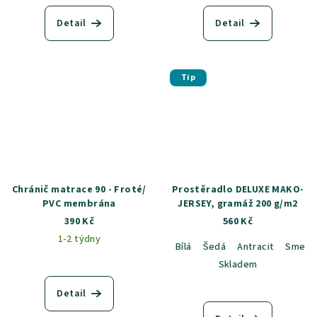
Detail
Detail
Tip
Chránič matrace 90 - Froté/
Prostěradlo DELUXE MAKO-
PVC membrána
JERSEY, gramáž 200 g/m2
390 Kč
560 Kč
1-2 týdny
Bílá
Šedá
Antracit
Smeta
Skladem
Detail