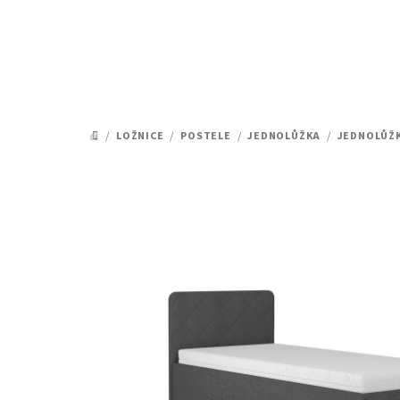
Přejít
na
obsah
/
LOŽNICE
/
POSTELE
/
JEDNOLŮŽKA
/
JEDNOLŮŽ
DOMŮ