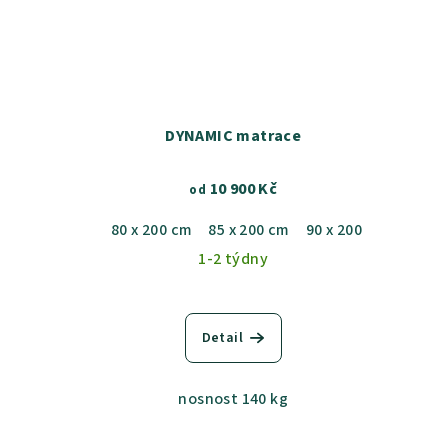
DYNAMIC matrace
10 900 Kč
od
80 x 200 cm
85 x 200 cm
90 x 200 cm
100 x
1-2 týdny
Detail
nosnost 140 kg