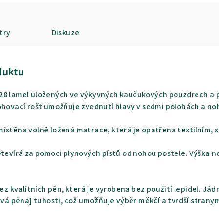
try
Diskuze
duktu
8 lamel uložených ve výkyvných kaučukových pouzdrech a pop
ohovací rošt umožňuje zvednutí hlavy v sedmi polohách a noh
místěna volně ložená matrace, která je opatřena textilním
otevírá za pomoci plynových pístů od nohou postele. Výška no
ez kvalitních pěn, která je vyrobena bez použití lepidel. Jád
žová pěna] tuhosti, což umožňuje výběr měkčí a tvrdší stran