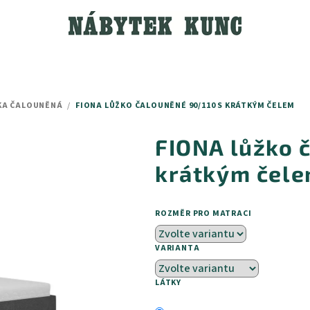
KA ČALOUNĚNÁ
/
FIONA LŮŽKO ČALOUNĚNÉ 90/110 S KRÁTKÝM ČELEM
FIONA lůžko 
krátkým čel
ROZMĚR PRO MATRACI
VARIANTA
LÁTKY