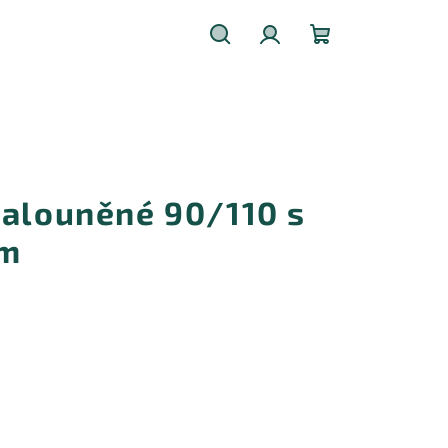
Hledat
Přihlášení
Nákupní
košík
čalouněné 90/110 s
em