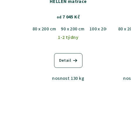
HELLEN matrace
7 045 Kč
od
80 x 200 cm
90 x 200 cm
100 x 200 cm
80 x 2
120 
1-2 týdny
Detail
nosnost 130 kg
nos