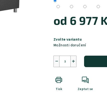
od
6 977 
Měrná
cena:
Zvolte variantu
Možnosti doručení
−
+
Tisk
Zeptat se