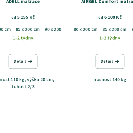
ADELL matrace
AIRGEL Comfort matr
5 155 Kč
6 100 Kč
od
od
00 cm
x 200 cm
85 x 200 cm
140 x 200 cm
90 x 200 cm
180 x 200 cm
100 x 200 cm
80 x 200 cm
85 x 200 cm
120 x 200 cm
1-2 týdny
1-2 týdny
Detail
Detail
nost 110 kg, výška 20 cm,
nosnost 140 kg
tuhost 2/3