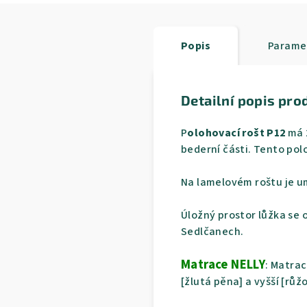
Popis
Parame
Detailní popis pro
P
olohovací rošt P12
má 2
bederní části. Tento pol
Na lamelovém roštu je u
Úložný prostor lůžka se 
Sedlčanech.
Matrace NELLY
: Matrac
[žlutá pěna] a vyšší [rů