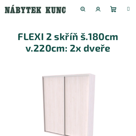
Přejít
na
obsah
Nákupní
Hledat
Přihlášení
FLEXI 2 skříň š.180cm
košík
v.220cm: 2x dveře