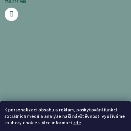
739 026 969
Informace pro vás
K personalizaci obsahu a reklam, poskytování funkcí
sociálních médií a analýze naší návštěvnosti využíváme
Obchodní podmínky
soubory cookies. Více informací
zde
.
Podmínky ochrany osobních údajů