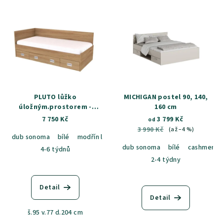
PLUTO lůžko
MICHIGAN postel 90, 140,
úložným.prostorem -
160 cm
UNIVERZÁLNÍ L/P vč.
7 750 Kč
3 799 Kč
od
laťkového roštu
3 990 Kč
(až –4 %)
dub sonoma
bílé
modřín latte
akácie světlá
jasan šedý
d
dub sonoma
bílé
cashmere
4-6 týdnů
2-4 týdny
Detail
Detail
š.95 v.77 d.204 cm