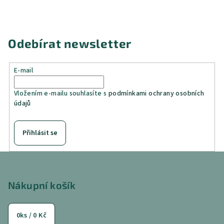
Odebírat newsletter
E-mail
Vložením e-mailu souhlasíte s
podmínkami ochrany osobních
údajů
Přihlásit se
Z
á
p
Nákupní košík
a
t
0
ks /
0 Kč