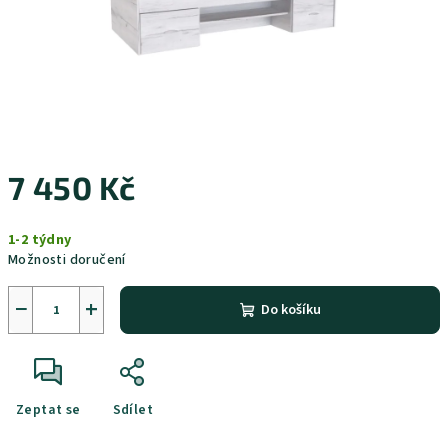
7 450 Kč
Měrná
1-2 týdny
cena:
Možnosti doručení
−
+
Do košíku
Zeptat se
Sdílet