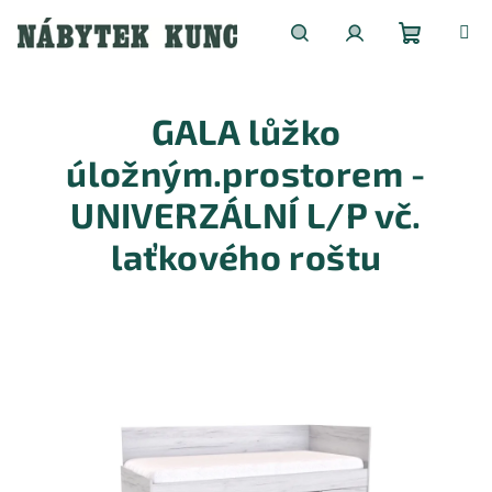
Přejít
na
obsah
Nákupní
Hledat
Přihlášení
GALA lůžko
košík
úložným.prostorem -
UNIVERZÁLNÍ L/P vč.
laťkového roštu