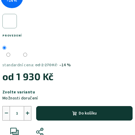
–14 %
PROVEDENÍ
standardní cena:
od 2 270 Kč
–14 %
od
1 930 Kč
Měrná
Zvolte variantu
cena:
Možnosti doručení
−
+
Do košíku