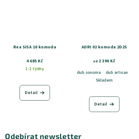
Rea SISA 10 komoda
ADRI 02 komoda 2D2S
4 685 Kč
2 390 Kč
od
1-2 týdny
dub sonoma
dub artisan
Skladem
Detail
Detail
Odebírat newsletter