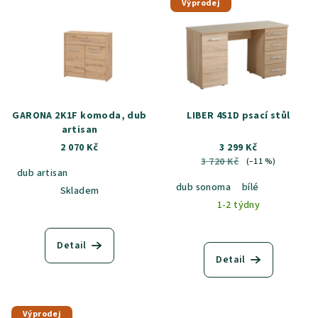
Výprodej
GARONA 2K1F komoda, dub
LIBER 4S1D psací stůl
artisan
2 070 Kč
3 299 Kč
3 720 Kč
(–11 %)
dub artisan
dub sonoma
bílé
Skladem
1-2 týdny
Detail
Detail
Výprodej