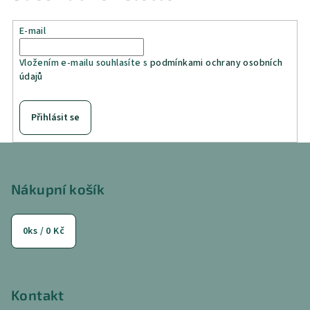
E-mail
Vložením e-mailu souhlasíte s
podmínkami ochrany osobních
údajů
Přihlásit se
Z
á
p
Nákupní košík
a
t
0
ks /
0 Kč
í
Kontakt