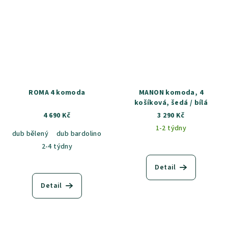
ROMA 4 komoda
MANON komoda, 4
košíková, šedá / bílá
4 690 Kč
3 290 Kč
1-2 týdny
dub bělený
dub bardolino
dub artisan
2-4 týdny
Detail
Detail