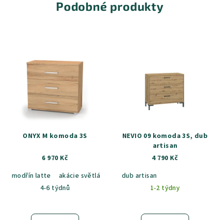
Podobné produkty
ONYX M komoda 3S
NEVIO 09 komoda 3S, dub
artisan
6 970 Kč
4 790 Kč
modřín latte
akácie světlá
jasan šedý
dub artisan
dub sametový
dub k
4-6 týdnů
1-2 týdny