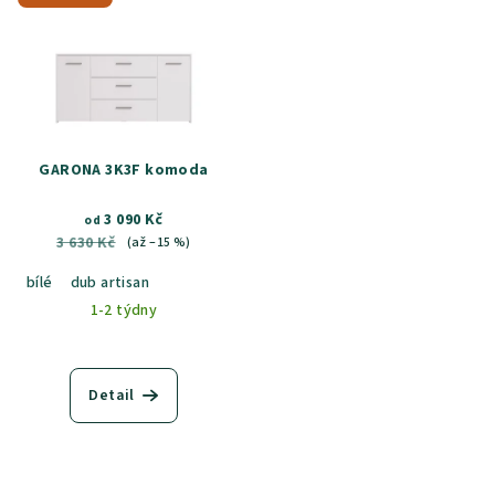
GARONA 3K3F komoda
3 090 Kč
od
3 630 Kč
(až –15 %)
bílé
dub artisan
1-2 týdny
Detail