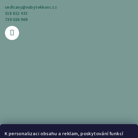
sedlcany
@
nabytekkunc.cz
318 822 433
739 026 969
Informace pro vás
K personalizaci obsahu a reklam, poskytování funkcí