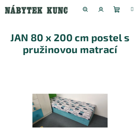
Přejít
na
obsah
Nákupní
Hledat
Přihlášení
JAN 80 x 200 cm postel s
košík
pružinovou matrací