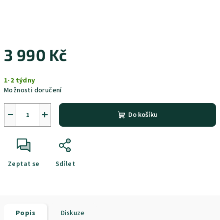
3 990 Kč
Měrná
1-2 týdny
cena:
Možnosti doručení
−
+
Do košíku
Zeptat se
Sdílet
Popis
Diskuze