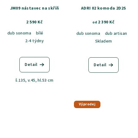
JM09 nástavec na skříň
ADRI 02 komoda 2D2S
2 590 Kč
2 390 Kč
od
dub sonoma
bílé
dub sonoma
dub artisan
2-4 týdny
Skladem
Detail
Detail
š.135, v.45, hl.53 cm
Výprodej