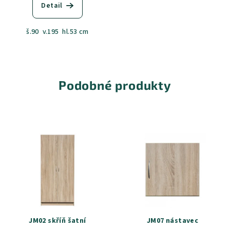
Detail
š.90 v.195 hl.53 cm
Podobné produkty
JM02 skříň šatní
JM07 nástavec