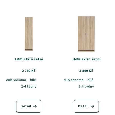
JM01 skříň šatní
JM02 skříň šatní
2 790 Kč
3 890 Kč
dub sonoma
bílé
dub sonoma
bílé
2-4 týdny
2-4 týdny
Detail
Detail