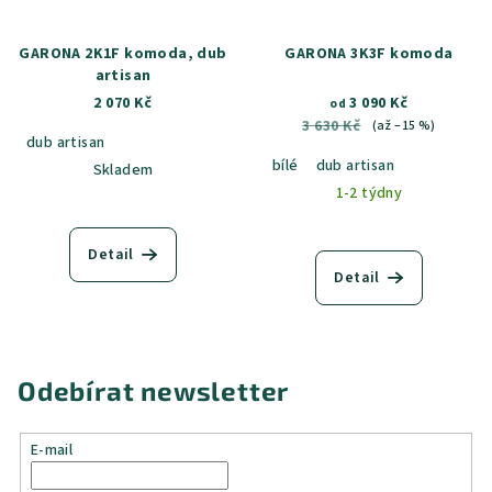
GARONA 2K1F komoda, dub
GARONA 3K3F komoda
artisan
2 070 Kč
3 090 Kč
od
3 630 Kč
(až –15 %)
dub artisan
bílé
dub artisan
Skladem
1-2 týdny
Detail
Detail
Odebírat newsletter
E-mail