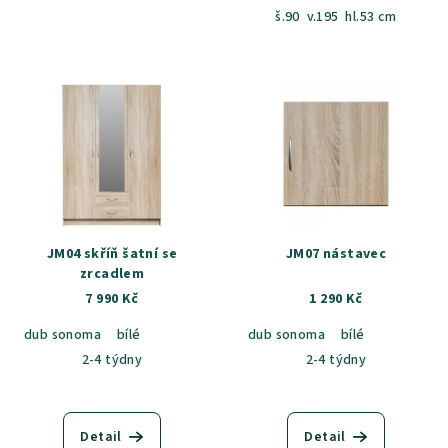
š.90 v.195 hl.53 cm
JM04 skříň šatní se
JM07 nástavec
zrcadlem
7 990 Kč
1 290 Kč
dub sonoma
bílé
dub sonoma
bílé
2-4 týdny
2-4 týdny
Detail
Detail