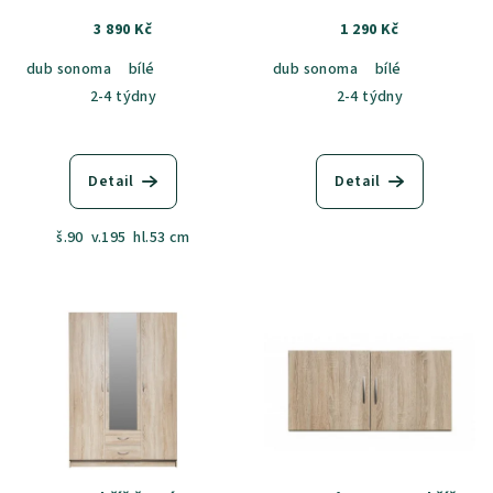
3 890 Kč
1 290 Kč
dub sonoma
bílé
dub sonoma
bílé
2-4 týdny
2-4 týdny
Detail
Detail
š.90 v.195 hl.53 cm