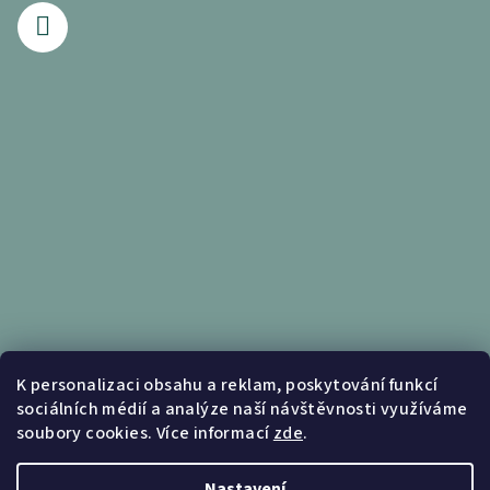
Informace pro vás
K personalizaci obsahu a reklam, poskytování funkcí
sociálních médií a analýze naší návštěvnosti využíváme
Obchodní podmínky
soubory cookies. Více informací
zde
.
Podmínky ochrany osobních údajů
Nastavení