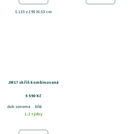
š.135 v.195 hl.53 cm
JM17 skříň kombinovaná
5 590 Kč
dub sonoma
bílé
1-2 týdny