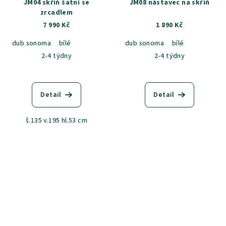
JM04 skříň šatní se
JM08 nástavec na skříň
zrcadlem
7 990 Kč
1 890 Kč
dub sonoma
bílé
dub sonoma
bílé
2-4 týdny
2-4 týdny
Detail
Detail
š.135 v.195 hl.53 cm