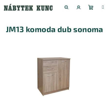
Přejít
na
obsah
Nákupní
Hledat
Přihlášení
JM13 komoda dub sonoma
košík