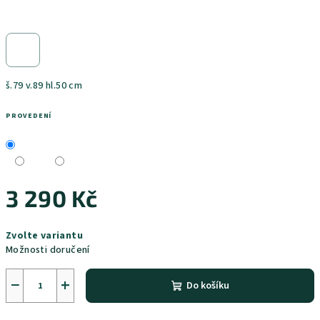
š.79 v.89 hl.50 cm
PROVEDENÍ
3 290 Kč
Měrná
Zvolte variantu
cena:
Možnosti doručení
−
+
Do košíku