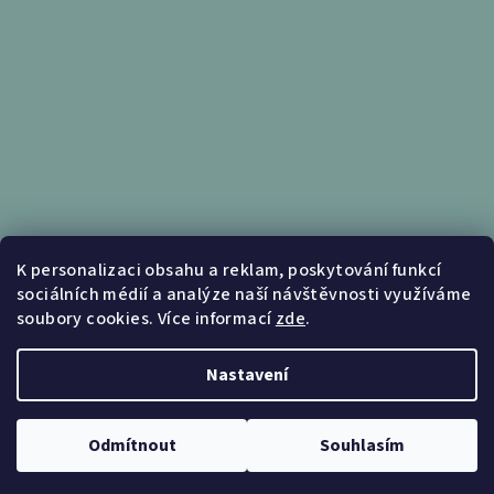
Informace pro vás
K personalizaci obsahu a reklam, poskytování funkcí
sociálních médií a analýze naší návštěvnosti využíváme
Obchodní podmínky
soubory cookies. Více informací
zde
.
Podmínky ochrany osobních údajů
Nastavení
Copyright 2026
Nábytek Kunc
. Všechna práva vyhrazena.
Upravit nastavení cookies
Odmítnout
Souhlasím
Vytvořil Shoptet