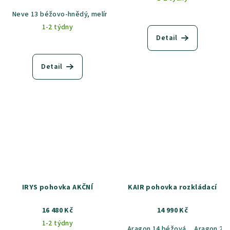
Neve 13 béžovo-hnědý, melír
Neve 90 šedá, melír
Cablo 3 béž
1-2 týdny
Detail
Detail
IRYS pohovka AKČNÍ
KAIR pohovka rozkládací
16 480 Kč
14 990 Kč
1-2 týdny
Aragon 14 béžová
Aragon 20 