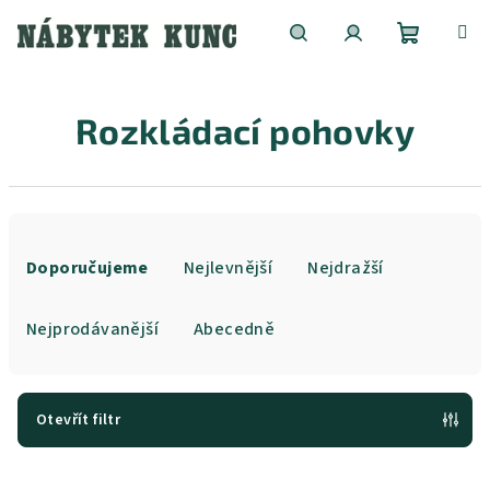
Přejít
na
obsah
Nákupní
Hledat
Přihlášení
Rozkládací pohovky
košík
Ř
a
Doporučujeme
Nejlevnější
Nejdražší
z
e
Nejprodávanější
Abecedně
n
í
p
Otevřít filtr
r
V
o