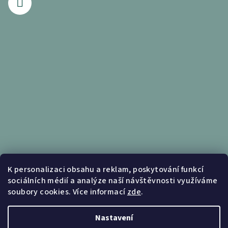
Informace pro vás
K personalizaci obsahu a reklam, poskytování funkcí
sociálních médií a analýze naší návštěvnosti využíváme
Obchodní podmínky
soubory cookies. Více informací
zde
.
Podmínky ochrany osobních údajů
Nastavení