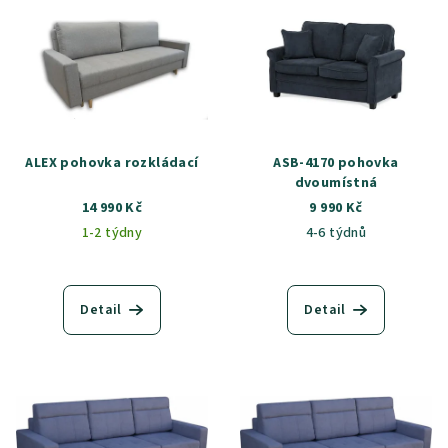
ý
d
p
u
i
k
s
t
p
ů
r
ALEX pohovka rozkládací
ASB-4170 pohovka
o
dvoumístná
14 990 Kč
9 990 Kč
d
1-2 týdny
4-6 týdnů
u
k
t
Detail
Detail
ů