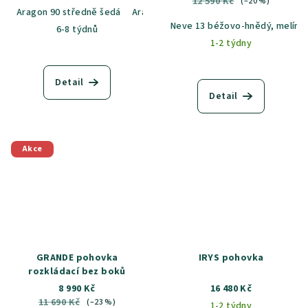
12 590 Kč
(–20 %)
Aragon 90 středně šedá
Aragon 14 béžová
Aragon 20 běžovo-š
Neve 13 béžovo-hnědý, melír
6-8 týdnů
1-2 týdny
Detail
Detail
Akce
GRANDE pohovka
IRYS pohovka
rozkládací bez boků
8 990 Kč
16 480 Kč
11 690 Kč
(–23 %)
1-2 týdny