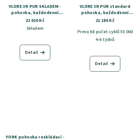
VLORE 3R PUR SKLADEM -
VLORE 3R PUR standard
pohovka, každodenní
pohovka, každodenní
spaní
spaní, snímatelný potah
22 020 Kč
21 180 Kč
Skladem
Primo 68 počet cyklů 55 000
4-6 týdnů
Detail
Detail
YORK pohovka rozkládací -