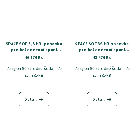
SPACE SOF.3,5 HR .pohovka
SPACE SOF.3S HR pohovka
pro každodenní spaní
pro každodenní spaní
(160x196 cm)
(140x196 cm)
46 670 Kč
43 470 Kč
Aragon 90 středně šedá
Aragon 14 béžová
Aragon 90 středně šedá
Aragon 20 běžovo-š
Arag
6-8 týdnů
6-8 týdnů
Detail
Detail