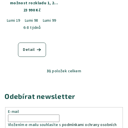
možnost rozkladu 1, 2
nebo 3 sedadla
23 990 Kč
Lumi 19
Lumi 98
Lumi 99
Castel 59
Castel 55
Castel 34
C
6-8 týdnů
Detail
31
položek celkem
O
v
l
á
Odebírat newsletter
d
a
E-mail
c
í
Vložením e-mailu souhlasíte s
podmínkami ochrany osobních
p