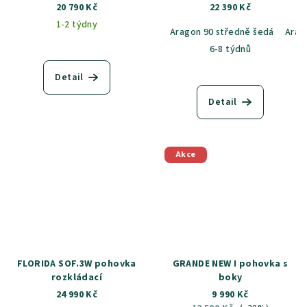
20 790 Kč
22 390 Kč
1-2 týdny
Aragon 90 středně šedá
Arag
6-8 týdnů
Detail
Detail
Akce
FLORIDA SOF.3W pohovka
GRANDE NEW I pohovka s
rozkládací
boky
24 990 Kč
9 990 Kč