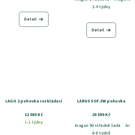
2-4 týdny
Detail
Detail
LAGO 2 pohovka rozkládací
LARUS SOF.3W pohovka
12 085 Kč
20 590 Kč
1-2 týdny
Aragon 90 středně šedá
Arag
6-8 týdnů