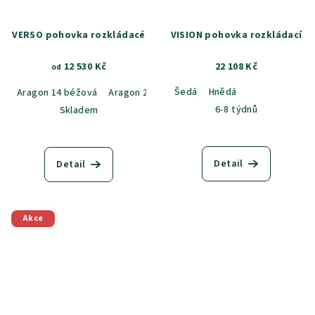
VERSO pohovka rozkládacé
VISION pohovka rozkládací
12 530 Kč
22 108 Kč
od
Šedá
Hnědá
Aragon 14 béžová
Aragon 20 běžovo-šedý melír
Aragon 35 hoř
6-8 týdnů
Skladem
Detail
Detail
Akce