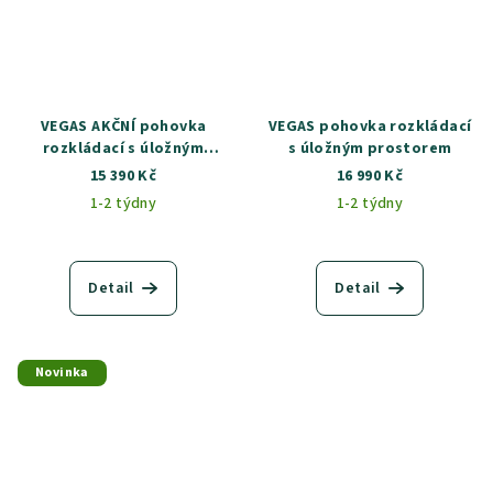
VEGAS AKČNÍ pohovka
VEGAS pohovka rozkládací
rozkládací s úložným
s úložným prostorem
prostorem
15 390 Kč
16 990 Kč
1-2 týdny
1-2 týdny
Detail
Detail
Novinka