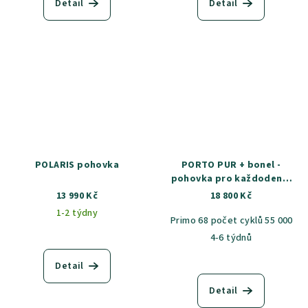
Detail
Detail
POLARIS pohovka
PORTO PUR + bonel -
pohovka pro každodenní
spaní
13 990 Kč
18 800 Kč
1-2 týdny
Primo 68 počet cyklů 55 000
4-6 týdnů
Detail
Detail