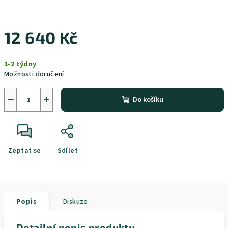
12 640 Kč
Měrná
1-2 týdny
cena:
Možnosti doručení
−
+
Do košíku
Zeptat se
Sdílet
Popis
Diskuze
Detailní popis produktu