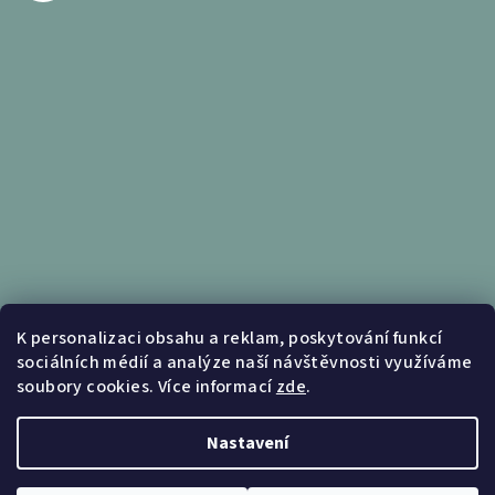
Informace pro vás
K personalizaci obsahu a reklam, poskytování funkcí
sociálních médií a analýze naší návštěvnosti využíváme
Obchodní podmínky
soubory cookies. Více informací
zde
.
Podmínky ochrany osobních údajů
Nastavení
Copyright 2026
Nábytek Kunc
. Všechna práva vyhrazena.