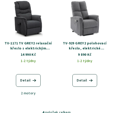
TV-1171 TV GREY2 relaxační
TV-929 GREY2 polohovací
křeslo s elektrickým
křeslo, elektrické
ovládáním - 2 motory
zabudované ovládání
14 990 Kč
9 890 Kč
1-2 týdny
1-2 týdny
Detail
Detail
2 motory
4
položek celkem