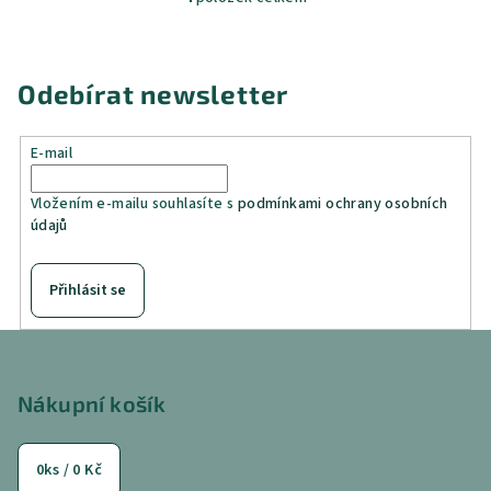
O
v
l
á
Odebírat newsletter
d
a
E-mail
c
í
Vložením e-mailu souhlasíte s
podmínkami ochrany osobních
p
údajů
r
v
k
Přihlásit se
y
v
Z
ý
á
p
p
Nákupní košík
i
a
s
u
t
0
ks /
0 Kč