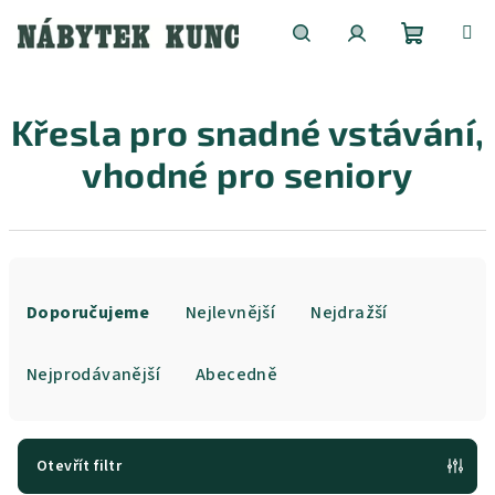
Přejít
na
obsah
Nákupní
Hledat
Přihlášení
Křesla pro snadné vstávání,
košík
vhodné pro seniory
Ř
a
Doporučujeme
Nejlevnější
Nejdražší
z
e
Nejprodávanější
Abecedně
n
í
p
Otevřít filtr