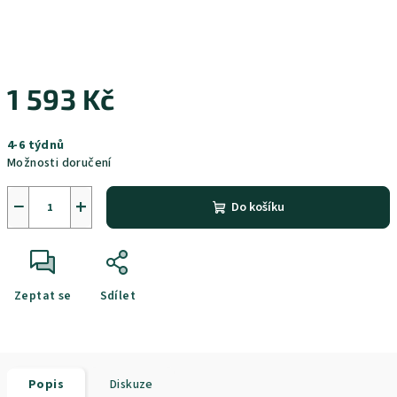
1 593 Kč
Měrná
4-6 týdnů
cena:
Možnosti doručení
−
+
Do košíku
Zeptat se
Sdílet
Popis
Diskuze