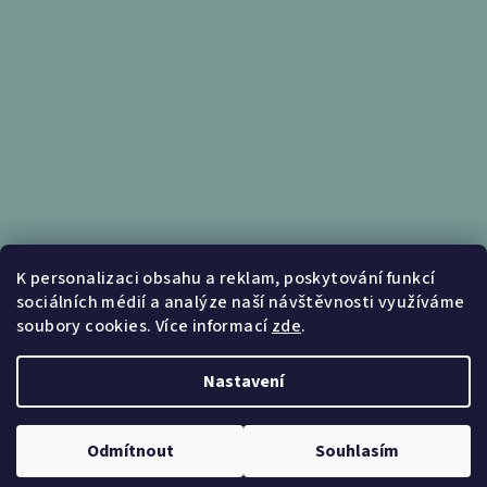
Informace pro vás
K personalizaci obsahu a reklam, poskytování funkcí
sociálních médií a analýze naší návštěvnosti využíváme
Obchodní podmínky
soubory cookies. Více informací
zde
.
Podmínky ochrany osobních údajů
Nastavení
Copyright 2026
Nábytek Kunc
. Všechna práva vyhrazena.
Upravit nastavení cookies
Odmítnout
Souhlasím
Vytvořil Shoptet