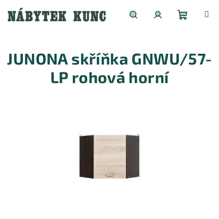
Přejít
na
obsah
Nákupní
Hledat
Přihlášení
JUNONA skříňka GNWU/57-
košík
LP rohová horní