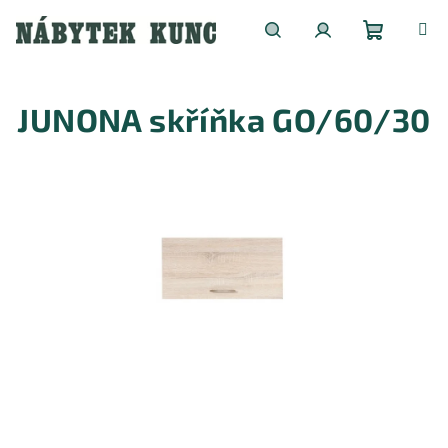
Přejít
na
obsah
Nákupní
Hledat
Přihlášení
JUNONA skříňka GO/60/30
košík