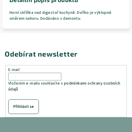
Horní skříňka nad digestoř kuchyně. Dvířko je výklopné
směrem nahoru. Dodáváno v demontu.
Odebírat newsletter
E-mail
Vložením e-mailu souhlasíte s
podmínkami ochrany osobních
údajů
Přihlásit se
Z
á