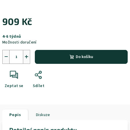
909 Kč
Měrná
4-6 týdnů
cena:
Možnosti doručení
−
+
Do košíku
Zeptat se
Sdílet
Popis
Diskuze
Detailní popis produktu