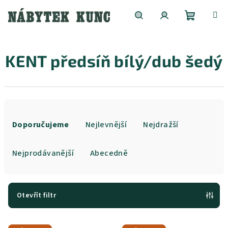
Přejít
na
obsah
Nákupní
Hledat
Přihlášení
KENT předsíň bílý/dub šedý
košík
Ř
a
Doporučujeme
Nejlevnější
Nejdražší
z
e
Nejprodávanější
Abecedně
n
í
p
Otevřít filtr
r
V
o