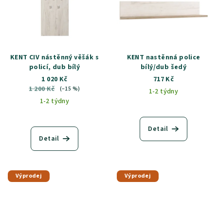
KENT CIV nástěnný věšák s
KENT nastěnná police
policí, dub bílý
bílý/dub šedý
1 020 Kč
717 Kč
1 200 Kč
(–15 %)
1-2 týdny
1-2 týdny
Detail
Detail
Výprodej
Výprodej