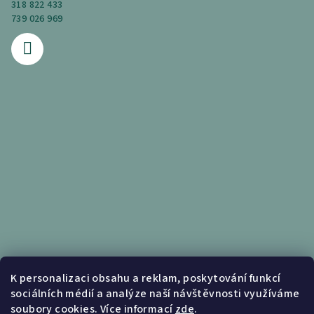
318 822 433
739 026 969
Informace pro vás
K personalizaci obsahu a reklam, poskytování funkcí
sociálních médií a analýze naší návštěvnosti využíváme
Obchodní podmínky
soubory cookies. Více informací
zde
.