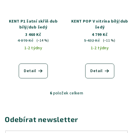
KENT P1 šatní skříň dub
KENT POP V vitrína bílý/dub
bílý/dub šedý
šedý
3 460 Kč
4 799 Kč
4 070 Kč
5 432 Kč
(–14 %)
(–11 %)
1-2 týdny
1-2 týdny
Detail
Detail
6
položek celkem
O
v
l
á
Odebírat newsletter
d
a