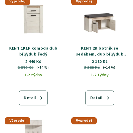
Výprodej
Výprodej
ý
d
p
u
i
k
s
t
p
ů
r
KENT 1K1F komoda dub
KENT 2K botník se
o
bílý/dub šedý
sedákem, dub bílý/dub
šedý
2 440 Kč
2 180 Kč
d
2 870 Kč
2 560 Kč
(–14 %)
(–14 %)
u
1-2 týdny
1-2 týdny
k
t
ů
Detail
Detail
Výprodej
Výprodej