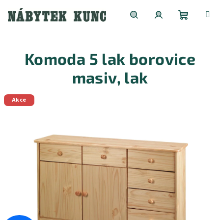
Přejít
na
obsah
Nákupní
Hledat
Přihlášení
Komoda 5 lak borovice
košík
masiv, lak
Akce