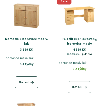
Akce
Komoda 6 borovice masiv.
PC stůl 8847 lakovaný,
lak
borovice masiv
3 199 Kč
4 599 Kč
8 099 Kč
(–43 %)
borovice masiv lak
borovice masiv lak
2-4 týdny
1-2 týdny
Detail
Detail