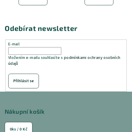
Odebírat newsletter
E-mail
Vložením e-mailu souhlasíte s
podmínkami ochrany osobních
údajů
Přihlásit se
Z
á
p
Nákupní košík
a
t
0
ks /
0 Kč