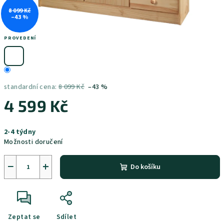
8 099 Kč
–43 %
PROVEDENÍ
standardní cena:
8 099 Kč
–43 %
4 599 Kč
Měrná
2-4 týdny
cena:
Možnosti doručení
−
+
Do košíku
Zeptat se
Sdílet