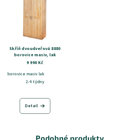
Skříň dvoudveřová 8880
borovice masiv, lak
9 990 Kč
borovice masiv lak
2-4 týdny
Detail
Podobné produkty