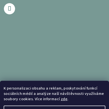
Informace pro vás
K personalizaci obsahu a reklam, poskytování funkcí
sociálních médií a analýze naší návštěvnosti využíváme
Obchodní podmínky
soubory cookies. Více informací
zde
.
Podmínky ochrany osobních údajů