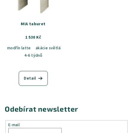
MIA taburet
1 530 Kč
modřín latte
akácie světlá
jasan šedý
dub sametový
dub k
4-6 týdnů
Detail
Odebírat newsletter
E-mail