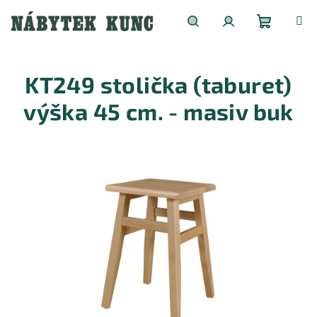
Přejít
na
obsah
Nákupní
Hledat
Přihlášení
KT249 stolička (taburet)
košík
výška 45 cm. - masiv buk