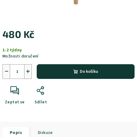
480 Kč
Měrná
1-2 týdny
cena:
Možnosti doručení
−
+
Do košíku
Zeptat se
Sdílet
Popis
Diskuze