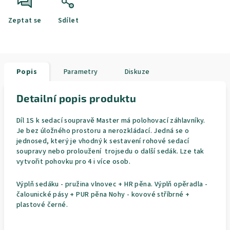
Zeptat se
Sdílet
Popis
Parametry
Diskuze
Detailní popis produktu
Díl 1S k sedací soupravě Master má polohovací záhlavníky.
Je bez úložného prostoru a nerozkládací. Jedná se o
jednosed, který je vhodný k sestavení rohové sedací
soupravy nebo proloužení trojsedu o další sedák. Lze tak
vytvořit pohovku pro 4 i více osob.
Výplň sedáku - pružina vlnovec + HR pěna. Výplň opěradla -
čalounické pásy + PUR pěna Nohy - kovové stříbrné +
plastové černé.