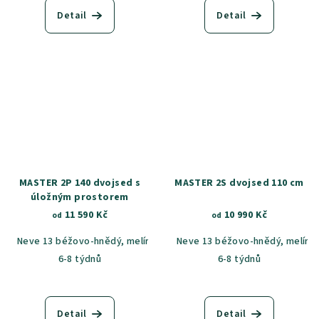
Detail
Detail
MASTER 2P 140 dvojsed s
MASTER 2S dvojsed 110 cm
úložným prostorem
11 590 Kč
10 990 Kč
od
od
Neve 13 béžovo-hnědý, melír
Neve 90 šedá, melír
Neve 13 béžovo-hnědý, melír
Castel 59
C
6-8 týdnů
6-8 týdnů
Detail
Detail