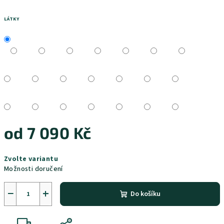
LÁTKY
od
7 090 Kč
Měrná
Zvolte variantu
cena:
Možnosti doručení
−
+
Do košíku