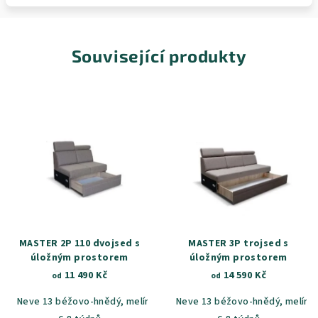
Související produkty
MASTER 2P 110 dvojsed s
MASTER 3P trojsed s
úložným prostorem
úložným prostorem
11 490 Kč
14 590 Kč
od
od
Neve 13 béžovo-hnědý, melír
Neve 90 šedá, melír
Neve 13 béžovo-hnědý, melír
Castel 59
C