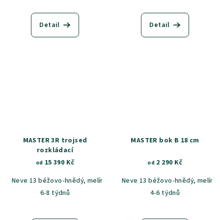
Detail
Detail
MASTER 3R trojsed
MASTER bok B 18 cm
rozkládací
15 390 Kč
2 290 Kč
od
od
Neve 13 béžovo-hnědý, melír
Neve 90 šedá, melír
Neve 13 béžovo-hnědý, melír
Castel 59
C
6-8 týdnů
4-6 týdnů