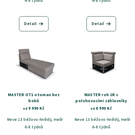
6-8 týdnů
6-8 týdnů
Detail
Detail
MASTER OT1 otoman bez
MASTER roh 1R s
boků
polohovacími záhlavníky
9 990 Kč
8 990 Kč
od
od
Neve 13 béžovo-hnědý, melír
Neve 97 tmavě šedá, melír
Neve 13 béžovo-hnědý, melír
Caste
6-8 týdnů
6-8 týdnů