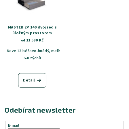
MASTER 2P 140 dvojsed s
úložným prostorem
11 590 Kč
od
Neve 13 béžovo-hnědý, melír
Neve 90 šedá, melír
Castel 59
C
6-8 týdnů
Detail
Odebírat newsletter
E-mail