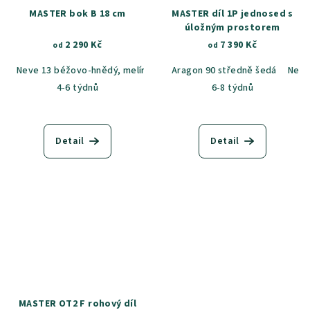
MASTER bok B 18 cm
MASTER díl 1P jednosed s
úložným prostorem
2 290 Kč
7 390 Kč
od
od
Neve 13 béžovo-hnědý, melír
Neve 90 šedá, melír
Aragon 90 středně šedá
Castel 59
Neve
C
4-6 týdnů
6-8 týdnů
Detail
Detail
MASTER OT2 F rohový díl