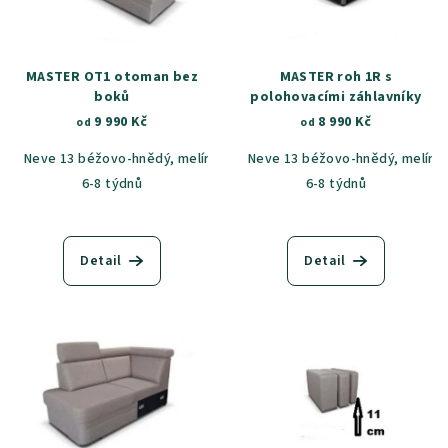
MASTER OT1 otoman bez
MASTER roh 1R s
boků
polohovacími záhlavníky
9 990 Kč
8 990 Kč
od
od
Neve 13 béžovo-hnědý, melír
Neve 97 tmavě šedá, melír
Neve 13 béžovo-hnědý, melír
Caste
6-8 týdnů
6-8 týdnů
Detail
Detail