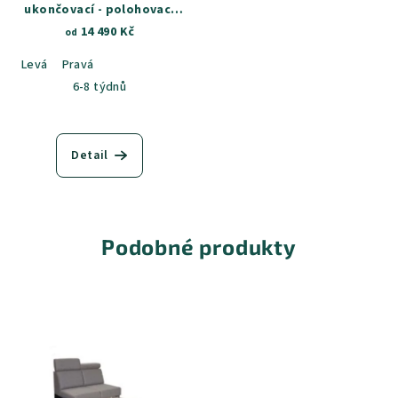
ukončovací - polohovací
záhlavníky
14 490 Kč
od
Levá
Pravá
6-8 týdnů
Detail
Podobné produkty