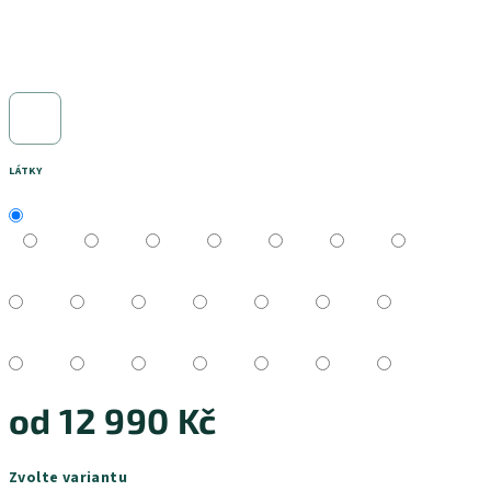
LÁTKY
od
12 990 Kč
Měrná
Zvolte variantu
cena: