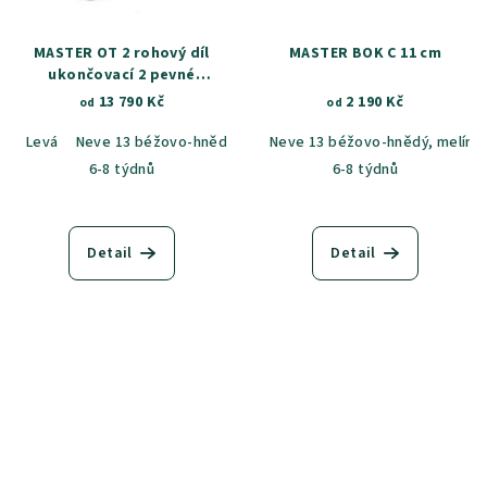
MASTER OT 2 rohový díl
MASTER BOK C 11 cm
ukončovací 2 pevné
záhlavníky
13 790 Kč
2 190 Kč
od
od
Levá
Neve 13 béžovo-hnědý, melír
Neve 13 béžovo-hnědý, melír
Neve 90 šedá, melír
6-8 týdnů
6-8 týdnů
Detail
Detail