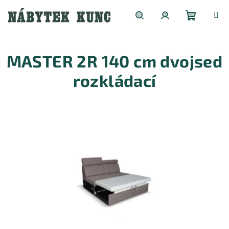
Přejít
na
obsah
Nákupní
Hledat
Přihlášení
MASTER 2R 140 cm dvojsed
košík
rozkládací