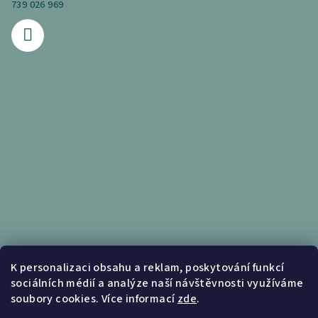
739 026 969
Informace pro vás
K personalizaci obsahu a reklam, poskytování funkcí
sociálních médií a analýze naší návštěvnosti využíváme
Obchodní podmínky
soubory cookies. Více informací
zde
.
Podmínky ochrany osobních údajů