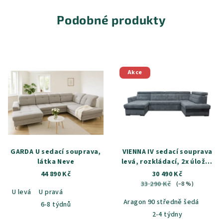
Podobné produkty
Akce
GARDA U sedací souprava,
VIENNA IV sedací souprava
látka Neve
levá, rozkládací, 2x úložný
prostor, látka Aragon 90
44 890 Kč
30 490 Kč
33 290 Kč
(–8 %)
U levá
U pravá
Aragon 90 středně šedá
6-8 týdnů
2-4 týdny