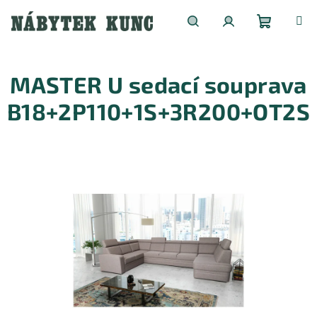
Přejít
na
obsah
Nákupní
Hledat
Přihlášení
MASTER U sedací souprava
košík
B18+2P110+1S+3R200+OT2S