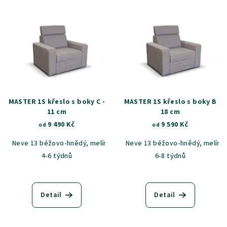
MASTER 1S křeslo s boky C -
MASTER 1S křeslo s boky B
11 cm
18 cm
9 490 Kč
9 590 Kč
od
od
Neve 13 béžovo-hnědý, melír
Neve 90 šedá, melír
Neve 13 béžovo-hnědý, melír
Castel 59
C
4-6 týdnů
6-8 týdnů
Detail
Detail