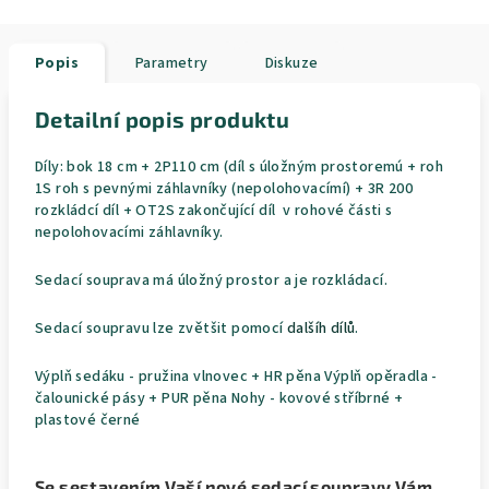
Popis
Parametry
Diskuze
Detailní popis produktu
Díly: bok 18 cm + 2P110 cm (díl s úložným prostoremú + roh
1S roh s pevnými záhlavníky (nepolohovacímí) + 3R 200
rozkládcí díl + OT2S zakončující díl v rohové části s
nepolohovacími záhlavníky.
Sedací souprava má úložný prostor a je rozkládací.
Sedací soupravu lze zvětšit pomocí
dalšíh dílů
.
Výplň sedáku - pružina vlnovec + HR pěna Výplň opěradla -
čalounické pásy + PUR pěna Nohy - kovové stříbrné +
plastové černé
Se sestavením Vaší nové sedací soupravy Vám