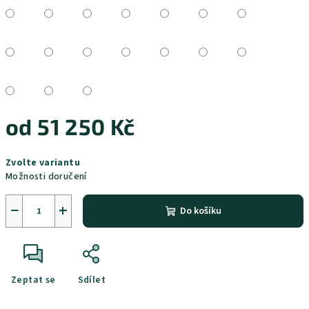
od
51 250 Kč
Měrná
Zvolte variantu
cena:
Možnosti doručení
−
+
Do košíku
Zeptat se
Sdílet