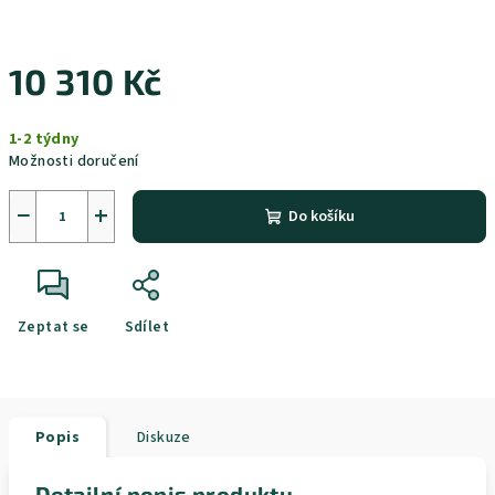
10 310 Kč
Měrná
1-2 týdny
cena:
Možnosti doručení
−
+
Do košíku
Zeptat se
Sdílet
Popis
Diskuze
Detailní popis produktu