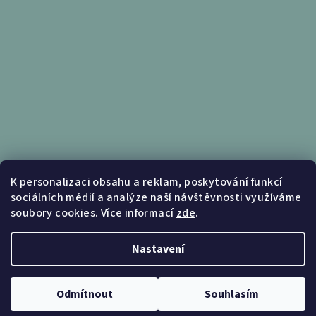
Informace pro vás
K personalizaci obsahu a reklam, poskytování funkcí
sociálních médií a analýze naší návštěvnosti využíváme
Obchodní podmínky
soubory cookies. Více informací
zde
.
Podmínky ochrany osobních údajů
Nastavení
Copyright 2026
Nábytek Kunc
. Všechna práva vyhrazena.
Upravit nastavení cookies
Odmítnout
Souhlasím
Vytvořil Shoptet