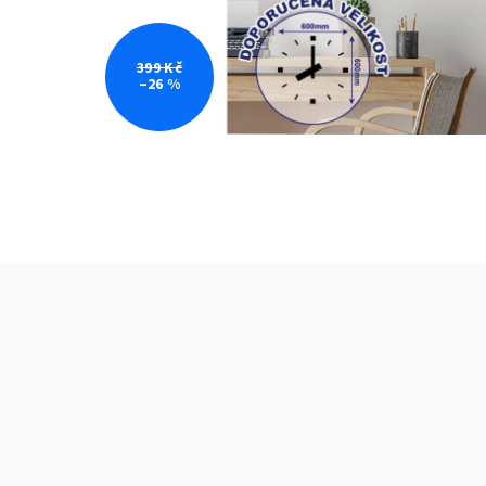
399 Kč
–26 %