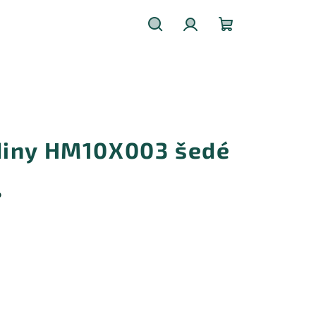
Hledat
Přihlášení
Nákupní
košík
diny HM10X003 šedé
%