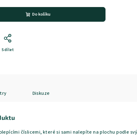
Do košíku
Sdílet
try
Diskuze
duktu
olepícími číslicemi, které si sami nalepíte na plochu podle s