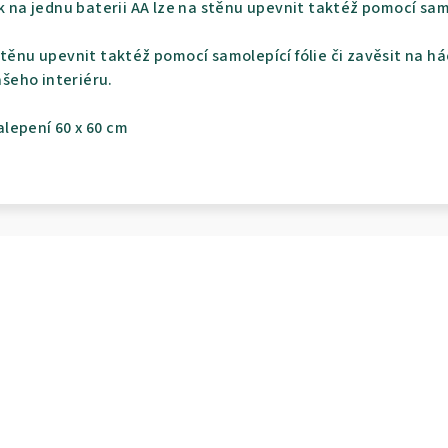
k na jednu baterii AA lze na stěnu upevnit taktéž pomocí samo
stěnu upevnit taktéž pomocí samolepící fólie či zavěsit na h
šeho interiéru.
lepení 60 x 60 cm