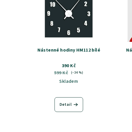
Nástenné hodiny HM112 bílé
Ná
390 Kč
599 Kč
(–34 %)
Skladem
Detail