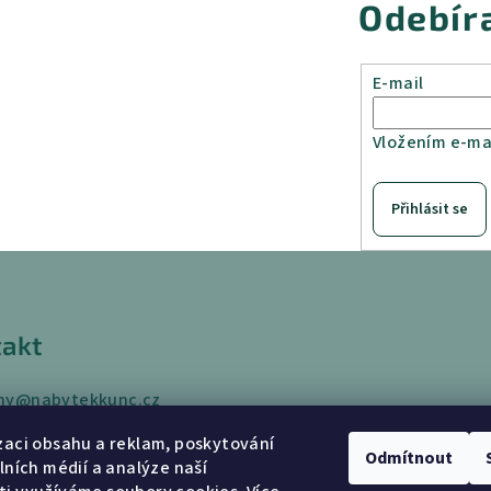
Odebír
E-mail
Vložením e-mai
Přihlásit se
akt
ny
@
nabytekkunc.cz
 433
zaci obsahu a reklam, poskytování
 969
Odmítnout
álních médií a analýze naší