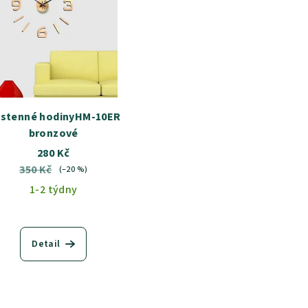
stenné hodinyHM-10ER
bronzové
280 Kč
350 Kč
(–20 %)
1-2 týdny
Detail