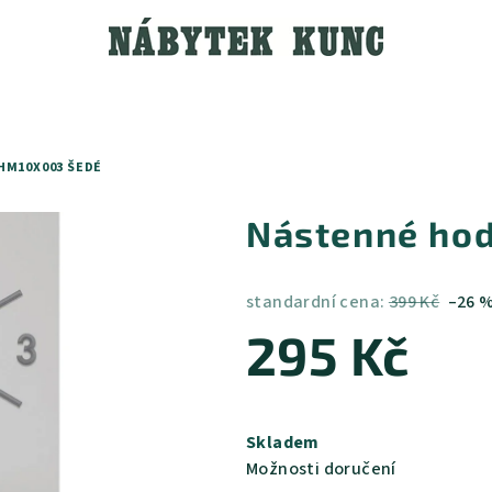
HM10X003 ŠEDÉ
Nástenné ho
standardní cena:
399 Kč
–26 
295 Kč
Měrná
cena:
Skladem
Možnosti doručení