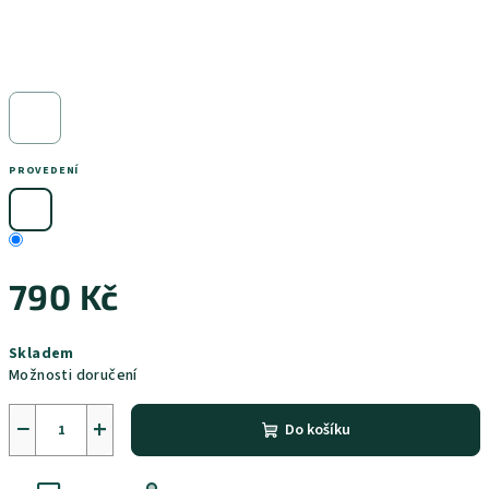
PROVEDENÍ
790 Kč
Měrná
Skladem
cena:
Možnosti doručení
−
+
Do košíku