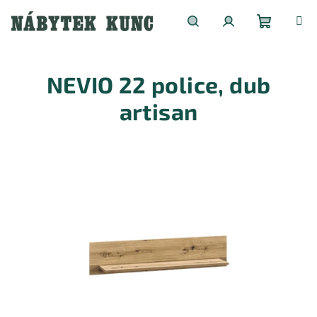
Přejít
na
obsah
Nákupní
Hledat
Přihlášení
NEVIO 22 police, dub
košík
artisan