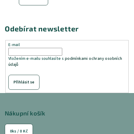
Odebírat newsletter
E-mail
Vložením e-mailu souhlasíte s
podmínkami ochrany osobních
údajů
Přihlásit se
Z
á
p
Nákupní košík
a
t
0
ks /
0 Kč