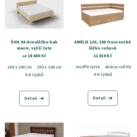
ŠIVA 96 dvoulůžko buk
AMÉLIE 120, 140 francouzké
masiv, vyšší čelo
lůžko rohové
18 680 Kč
11 810 Kč
od
modřín latte
akácie světlá
160 x 200 cm
180 x 200 cm
4-6 týdnů
4-6 týdnů
Detail
Detail