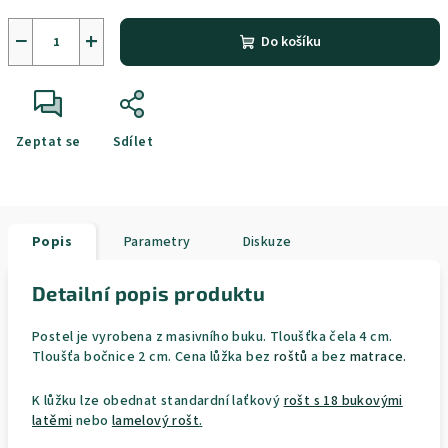
−
+
Do košíku
Zeptat se
Sdílet
Popis
Parametry
Diskuze
Detailní popis produktu
Postel je vyrobena z masivního buku. Tloušťka čela 4 cm.
Tloušťa bočnice 2 cm. Cena lůžka bez
roštů
a bez
matrace
.
K lůžku lze obednat standardní laťkový
rošt s 18 bukovými
latěmi
nebo
lamelový rošt
.