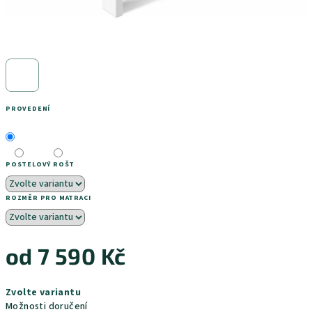
PROVEDENÍ
POSTELOVÝ ROŠT
ROZMĚR PRO MATRACI
od
7 590 Kč
Měrná
Zvolte variantu
cena:
Možnosti doručení