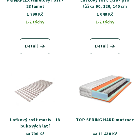
PRIMAFLEX lamelový rošt -
Laťkový rošt L/18 - pro
28 lamel
lůžka 90, 120, 140 cm
1 790 Kč
1 048 Kč
1-2 týdny
1-2 týdny
Detail
Detail
Laťkový rošt masiv - 18
TOP SPRING HARD matrace
bukových latí
700 Kč
11 430 Kč
od
od