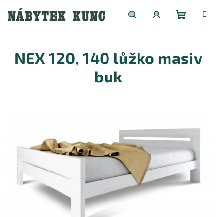
Přejít
na
obsah
Nákupní
Hledat
Přihlášení
NEX 120, 140 lůžko masiv
košík
buk