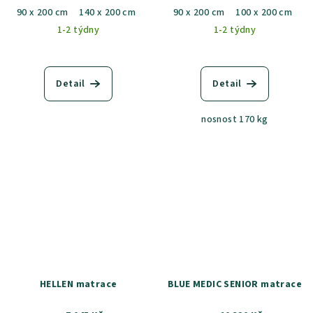
90 x 200 cm
140 x 200 cm
90 x 200 cm
100 x 200 cm
12
1-2 týdny
1-2 týdny
Detail
Detail
nosnost 170 kg
HELLEN matrace
BLUE MEDIC SENIOR matrace