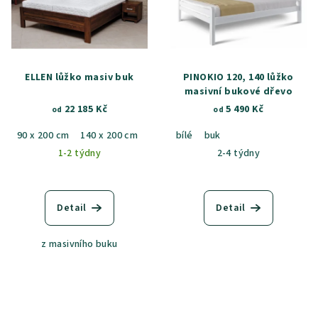
ELLEN lůžko masiv buk
PINOKIO 120, 140 lůžko
masivní bukové dřevo
22 185 Kč
5 490 Kč
od
od
90 x 200 cm
140 x 200 cm
160 x 200 cm
bílé
buk
180 x 200 cm
1-2 týdny
2-4 týdny
Detail
Detail
z masivního buku