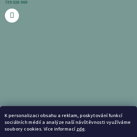
739 026 969
Informace pro vás
K personalizaci obsahu a reklam, poskytování funkcí
sociálních médií a analýze naší návštěvnosti využíváme
Obchodní podmínky
soubory cookies. Více informací
zde
.
Podmínky ochrany osobních údajů