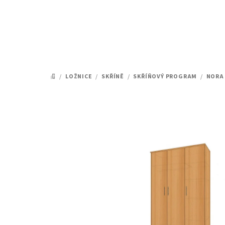
Přejít
na
obsah
/
LOŽNICE
/
SKŘÍNĚ
/
SKŘÍŇOVÝ PROGRAM
/
NORA
DOMŮ