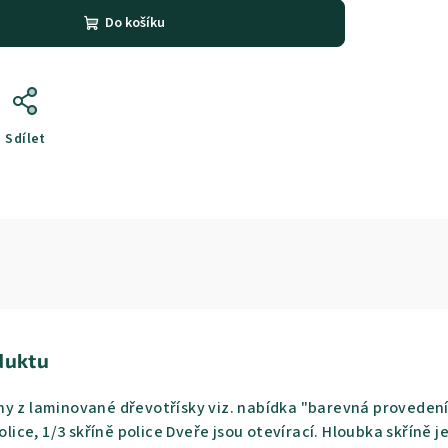
Do košíku
Sdílet
duktu
y z laminované dřevotřísky viz. nabídka "barevná provedení
police, 1/3 skříně police Dveře jsou otevírací. Hloubka skřín