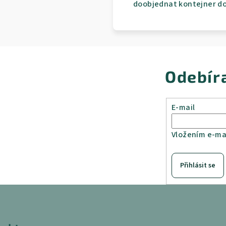
doobjednat kontejner do 
Odebír
E-mail
Vložením e-mai
Přihlásit se