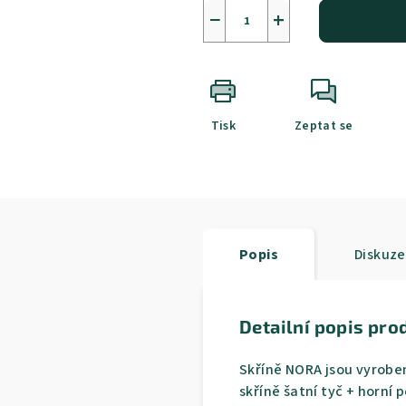
−
+
Tisk
Zeptat se
Popis
Diskuze
Detailní popis pro
Skříně NORA jsou vyroben
skříně šatní tyč + horní 