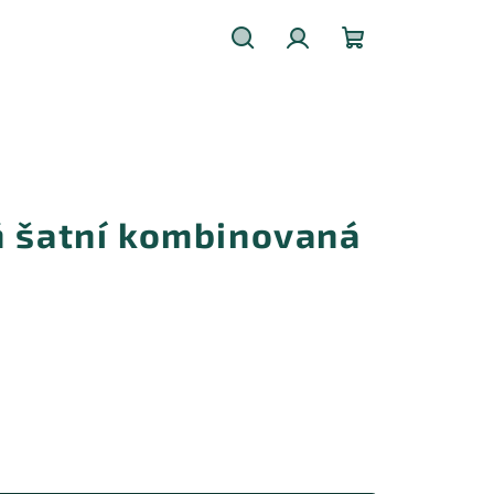
Hledat
Přihlášení
Nákupní
košík
ň šatní kombinovaná