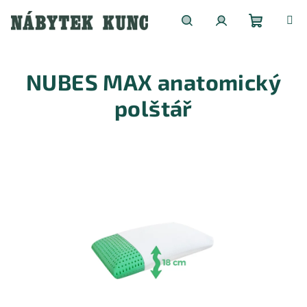
Přejít
na
obsah
Nákupní
Hledat
Přihlášení
NUBES MAX anatomický
košík
polštář