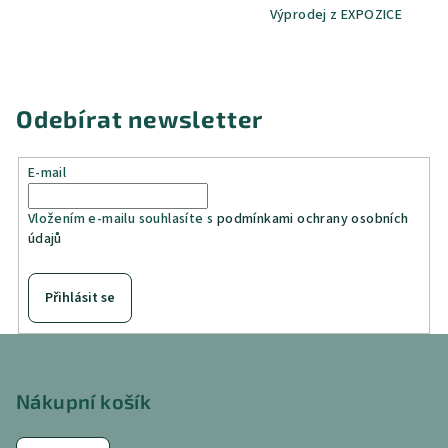
Výprodej z EXPOZICE
Odebírat newsletter
E-mail
Vložením e-mailu souhlasíte s
podmínkami ochrany osobních
údajů
Přihlásit se
Z
á
p
Nákupní košík
a