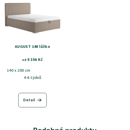
AUGUST 140 lůžko
9 356 Kč
od
140 x 200 cm
4-6 týdnů
Detail
Podobné produkty