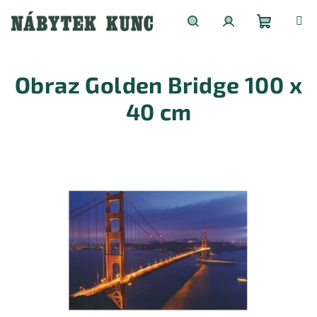
Přejít
na
obsah
Nákupní
Hledat
Přihlášení
Obraz Golden Bridge 100 x
košík
40 cm