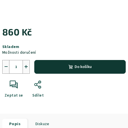
860 Kč
Měrná
Skladem
cena:
Možnosti doručení
−
+
Do košíku
Zeptat se
Sdílet
Popis
Diskuze