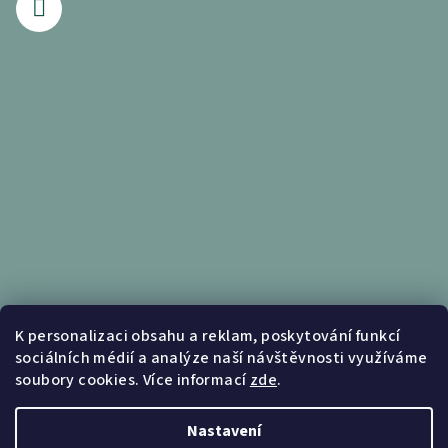
Informace pro vás
K personalizaci obsahu a reklam, poskytování funkcí
sociálních médií a analýze naší návštěvnosti využíváme
Obchodní podmínky
soubory cookies. Více informací
zde
.
Podmínky ochrany osobních údajů
Nastavení