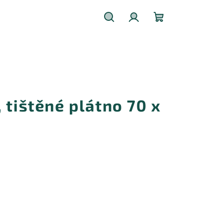
Hledat
Přihlášení
Nákupní
košík
 tištěné plátno 70 x