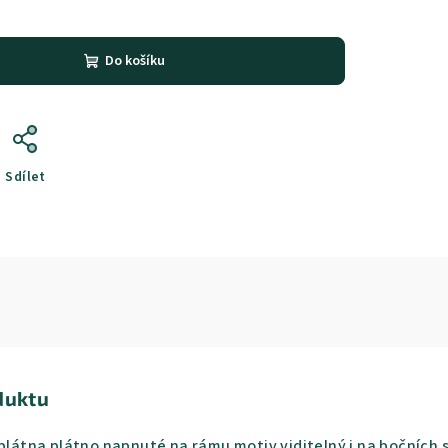
Do košíku
Sdílet
duktu
 plátna plátno napnuté na rámu motiv viditelný i na bočníc