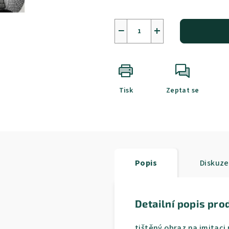
−
+
Tisk
Zeptat se
Popis
Diskuze
Detailní popis pro
tištěný obraz na imitaci