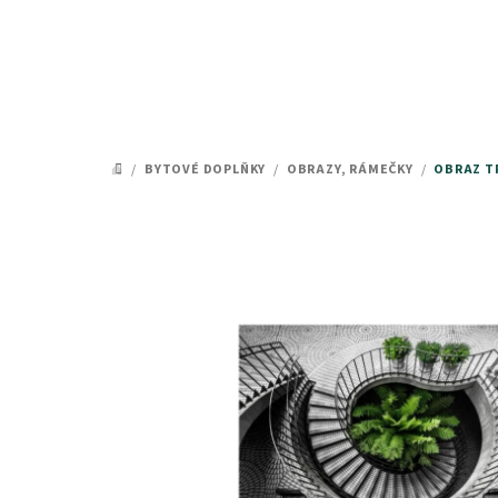
Přejít
na
obsah
/
BYTOVÉ DOPLŇKY
/
OBRAZY, RÁMEČKY
/
OBRAZ TR
DOMŮ