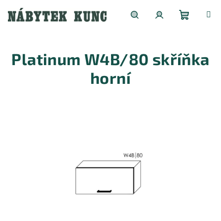
Přejít
na
obsah
Nákupní
Hledat
Přihlášení
Platinum W4B/80 skříňka
košík
horní