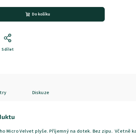
Do košíku
Sdílet
try
Diskuze
duktu
 Micro Velvet plyše. Příjemný na dotek. Bez zipu. Včetně kal