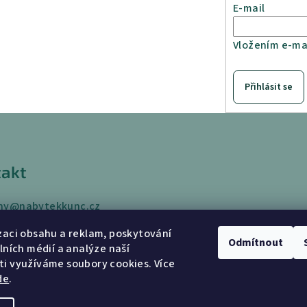
E-mail
Vložením e-mai
Přihlásit se
akt
ny
@
nabytekkunc.cz
 433
zaci obsahu a reklam, poskytování
 969
Odmítnout
álních médií a analýze naší
i využíváme soubory cookies. Více
de
.