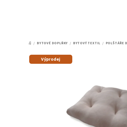
Přejít
na
obsah
/
BYTOVÉ DOPLŇKY
/
BYTOVÝ TEXTIL
/
POLŠTÁŘE D
DOMŮ
Výprodej