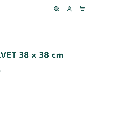
Hledat
Přihlášení
Nákupní
košík
VET 38 x 38 cm
%