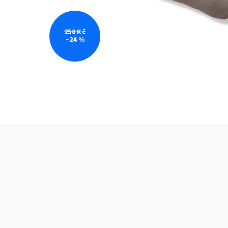
250 Kč
–24 %