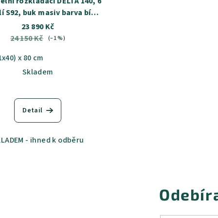
delní rozkládací DELTA 140, 6
lí S92, buk masiv barva bílý
mat - SKLADEM
23 890 Kč
24 150 Kč
(–1 %)
1x40) x 80 cm
Skladem
Detail
LADEM - ihned k odběru
Odebír