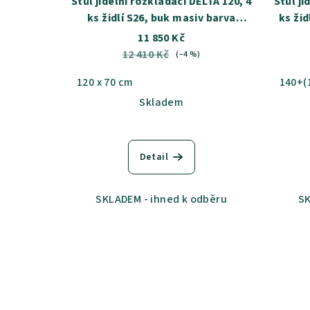
Stůl jídelní rozkládací DELTA 120, 4
Stůl jí
ks židlí S26, buk masiv barva
ks žid
sonoma - SKLADEM
11 850 Kč
12 410 Kč
(–4 %)
120 x 70 cm
140+(
Skladem
Detail
SKLADEM - ihned k odběru
SK