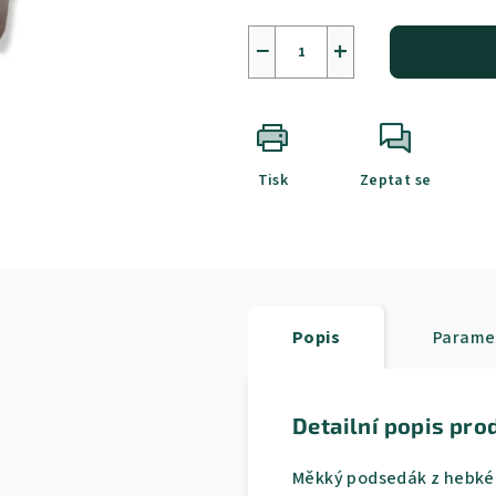
−
+
Tisk
Zeptat se
Popis
Parame
Detailní popis pro
Měkký podsedák z hebkého