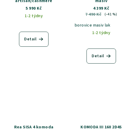
artisan/cashmere
masiv
5 990 Kč
4 399 Kč
7 490 Kč
(–41 %)
1-2 týdny
borovice masiv lak
1-2 týdny
Detail
Detail
Rea SISA 4 komoda
KOMODA III 160 2D4S