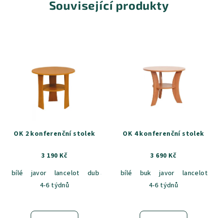
Související produkty
OK 2 konferenční stolek
OK 4 konferenční stolek
3 190 Kč
3 690 Kč
bílé
javor
lancelot
dub artisan
bílé
dub milano
buk
javor
dub bordeaux
lancelot
4-6 týdnů
4-6 týdnů