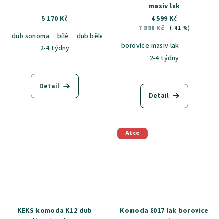
masiv lak
5 170 Kč
4 599 Kč
7 890 Kč
(–41 %)
dub sonoma
bílé
dub bělený
borovice masiv lak
2-4 týdny
2-4 týdny
Detail
Detail
Akce
KEKS komoda K12 dub
Komoda 8017 lak borovice