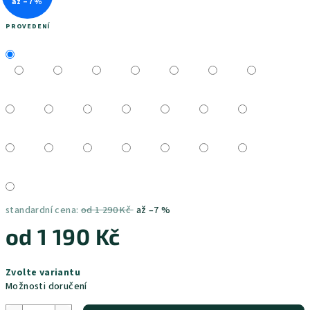
až –7 %
PROVEDENÍ
standardní cena:
od 1 290 Kč
až –7 %
od
1 190 Kč
Měrná
Zvolte variantu
cena:
Možnosti doručení