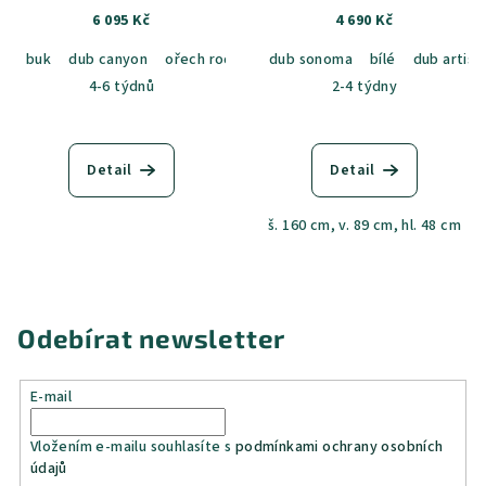
6 095 Kč
4 690 Kč
buk
dub canyon
ořech rockpile
dub sonoma
cashmere
dub bardolino
bílé
dub artisa
4-6 týdnů
2-4 týdny
Detail
Detail
š. 160 cm, v. 89 cm, hl. 48 cm
Odebírat newsletter
E-mail
Vložením e-mailu souhlasíte s
podmínkami ochrany osobních
údajů