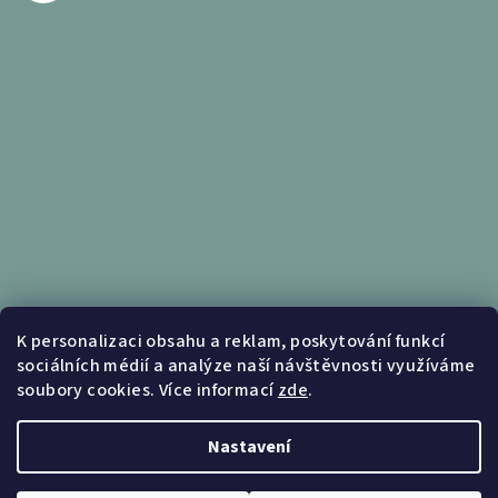
Informace pro vás
K personalizaci obsahu a reklam, poskytování funkcí
sociálních médií a analýze naší návštěvnosti využíváme
Obchodní podmínky
soubory cookies. Více informací
zde
.
Podmínky ochrany osobních údajů
Nastavení
Copyright 2026
Nábytek Kunc
. Všechna práva vyhrazena.