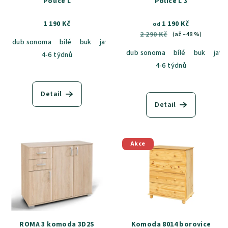
Police L
Police L 3
1 190 Kč
1 190 Kč
od
2 290 Kč
(až –48 %)
dub sonoma
bílé
buk
javor
lancelot
dub artisan
dub am
dub sonoma
bílé
buk
javo
4-6 týdnů
4-6 týdnů
Detail
Detail
Akce
ROMA 3 komoda 3D2S
Komoda 8014 borovice