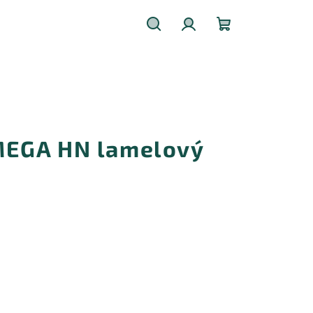
Hledat
Přihlášení
Nákupní
košík
EGA HN lamelový