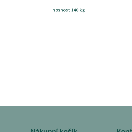
nosnost 140 kg
Z
á
Nákupní košík
Kont