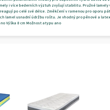
mely i více bederních výztuh zvyšují stabilitu. Pružné lamel
eagují po celé své délce. Změkčení v ramenou pro oporu pát
vrch lamel usnadní údržbu roštu. Je vhodný pro pěnové a lat
 ano Výška 8 cm Možnost atypu ano