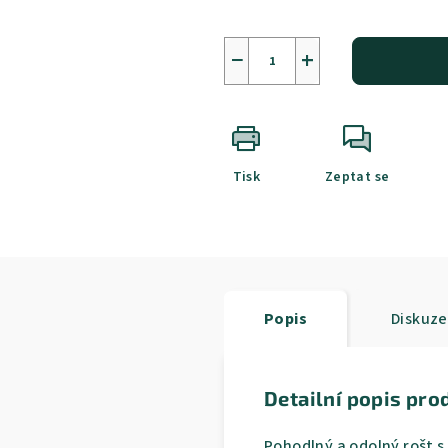
−
+
Tisk
Zeptat se
Popis
Diskuze
Detailní popis pro
Pohodlný a odolný rošt s