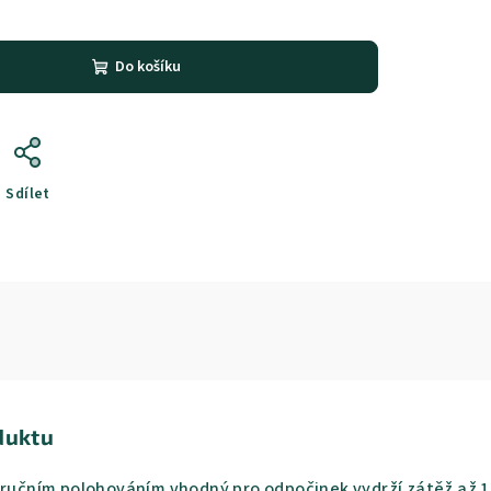
Do košíku
Sdílet
duktu
 ručním polohováním vhodný pro odpočinek vydrží zátěž až 150