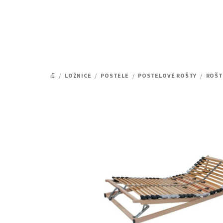
Přejít
na
obsah
/
LOŽNICE
/
POSTELE
/
POSTELOVÉ ROŠTY
/
ROŠT
DOMŮ