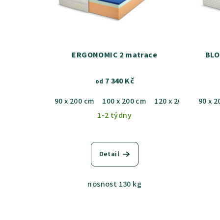
ERGONOMIC 2 matrace
BLO
7 340 Kč
od
90 x 200 cm
100 x 200 cm
120 x 200 cm
90 x 2
140
1-2 týdny
Detail
nosnost 130 kg