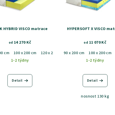
K HYBRID VISCO matrace
HYPERSOFT X VISCO mat
14 270 Kč
11 070 Kč
od
od
00 cm
 x 200 cm
100 x 200 cm
180 x 200 cm
120 x 200 cm
90 x 200 cm
140 x 200 cm
100 x 200 cm
180 x 200 
1-2 týdny
1-2 týdny
Detail
Detail
nosnost 130 kg