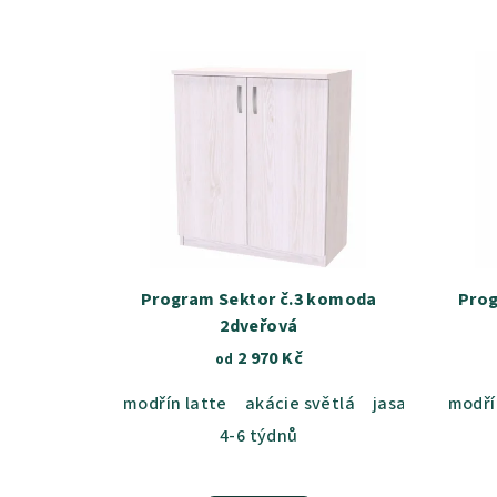
Program Sektor č.3 komoda
Prog
2dveřová
2 970 Kč
od
modřín latte
akácie světlá
jasan šedý
modří
du
4-6 týdnů