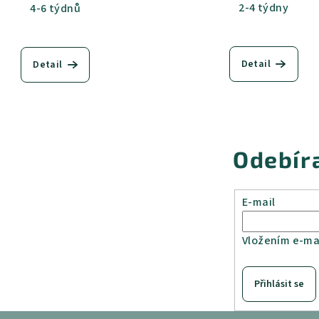
b sametový
dub kansas
dub harmony
akácie skořice
b
2-4 týdny
4-6 týdnů
Detail
Detail
Odebír
E-mail
Vložením e-mai
Přihlásit se