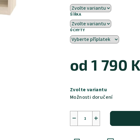
ŠÍŘKA
ÚCHYTY
od
1 790 
Měrná
cena:
Zvolte variantu
Možnosti doručení
−
+