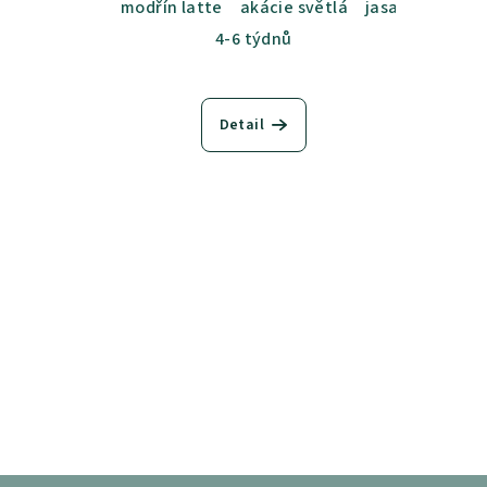
modřín latte
akácie světlá
jasan šedý
du
4-6 týdnů
Detail