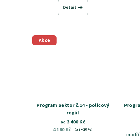
Detail
Akce
Program Sektor č.14 - policový
Progra
regál
3 400 Kč
od
4 160 Kč
(až –20 %)
modří