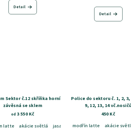
Detail
Detail
m Sektor č.12 skříňka horní
Police do sektoru č. 1, 2, 3, 4, 7
závěsná se sklem
9, 12, 13, 14 vč.nosič
3 550 Kč
450 Kč
od
modřín latte
akácie svět
n latte
akácie světlá
jasan šedý
dub sametový
dub ka