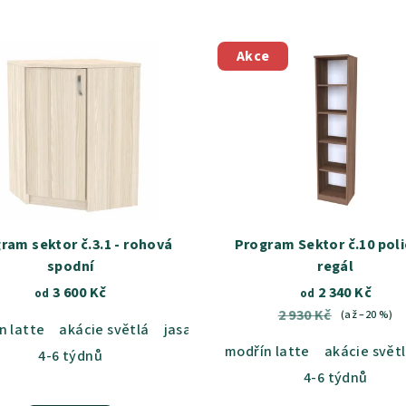
Akce
ram sektor č.3.1 - rohová
Program Sektor č.10 pol
spodní
regál
3 600 Kč
2 340 Kč
od
od
2 930 Kč
(až –20 %)
n latte
b sametový
akácie světlá
dub kansas
jasan šedý
dub harmony
dub sametový
akácie skořice
dub ka
b
modřín latte
akácie svět
4-6 týdnů
4-6 týdnů