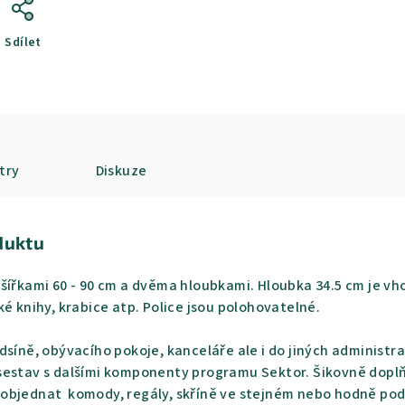
Sdílet
try
Diskuze
duktu
šířkami 60 - 90 cm a dvěma hloubkami. Hloubka 34.5 cm je vh
ké knihy, krabice atp. Police jsou polohovatelné.
dsíně, obývacího pokoje, kanceláře ale i do jiných administra
estav s dalšími komponenty programu Sektor. Šikovně doplňuj
objednat komody, regály, skříně ve stejném nebo hodně po