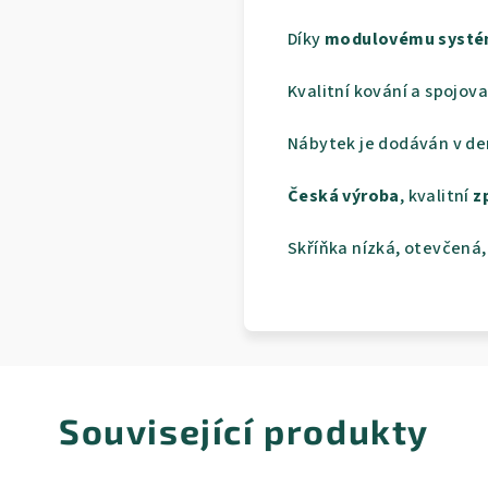
Díky
modulovému
syst
Kvalitní kování a spojov
Nábytek je dodáván v d
Česká
výroba
, kvalitní
z
Skříňka nízká, otevčená,
Související produkty