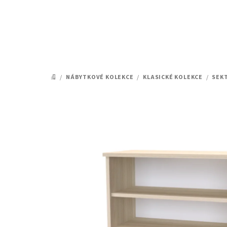
Přejít
na
obsah
/
NÁBYTKOVÉ KOLEKCE
/
KLASICKÉ KOLEKCE
/
SEK
DOMŮ