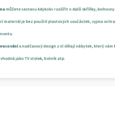
ému
můžete sestavu kdykoliv rozšířit o další skříňky, knihovn
ací materiál je bez použití plastových součástek, vyjma och
emontu.
pracování
a nadčasový design z ní dělají nábytek, který vám 
 vhodná jako TV stolek, botník atp.