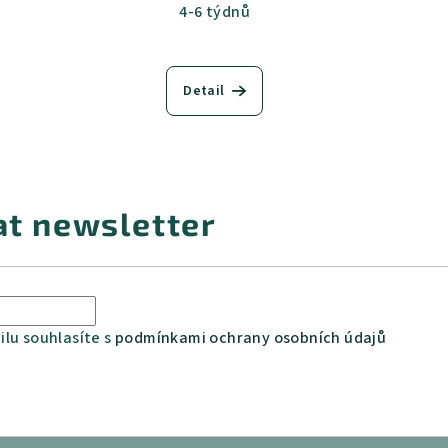
uk
bílá struktura
dub natur
javor
olše
dub bělený
4-6 týdnů
Detail
at newsletter
lu souhlasíte s
podmínkami ochrany osobních údajů