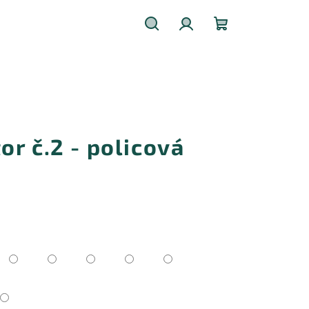
Hledat
Přihlášení
Nákupní
košík
r č.2 - policová