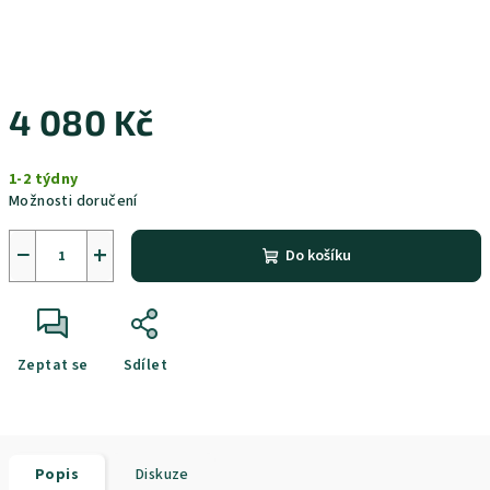
4 080 Kč
Měrná
1-2 týdny
cena:
Možnosti doručení
−
+
Do košíku
Zeptat se
Sdílet
Popis
Diskuze