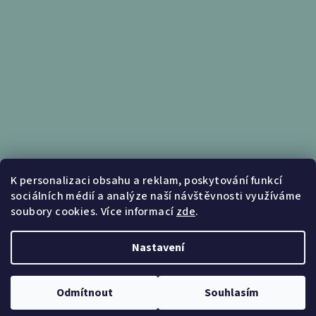
Informace pro vás
K personalizaci obsahu a reklam, poskytování funkcí
sociálních médií a analýze naší návštěvnosti využíváme
Obchodní podmínky
soubory cookies. Více informací
zde
.
Podmínky ochrany osobních údajů
Nastavení
Copyright 2026
Nábytek Kunc
. Všechna práva vyhrazena.
Upravit nastavení cookies
Odmítnout
Souhlasím
Vytvořil Shoptet