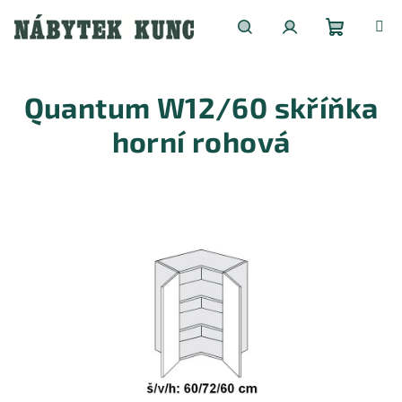
Přejít
na
obsah
Nákupní
Hledat
Přihlášení
Quantum W12/60 skříňka
košík
horní rohová