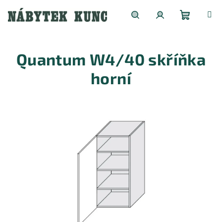
Přejít
na
obsah
Nákupní
Hledat
Přihlášení
Quantum W4/40 skříňka
košík
horní