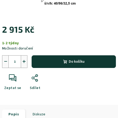
2 915 Kč
Měrná
1-2 týdny
cena:
Možnosti doručení
−
+
Do košíku
Zeptat se
Sdílet
Popis
Diskuze