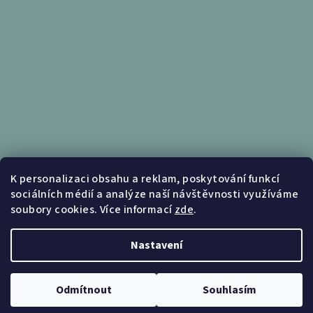
Informace pro vás
K personalizaci obsahu a reklam, poskytování funkcí
sociálních médií a analýze naší návštěvnosti využíváme
Obchodní podmínky
soubory cookies. Více informací
zde
.
Podmínky ochrany osobních údajů
Nastavení
Copyright 2026
Nábytek Kunc
. Všechna práva vyhrazena.
Upravit nastavení cookies
Odmítnout
Souhlasím
Vytvořil Shoptet