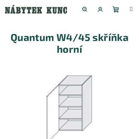
Přejít
na
obsah
Nákupní
Hledat
Přihlášení
Quantum W4/45 skříňka
košík
horní