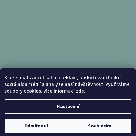
Informace pro vás
K personalizaci obsahu a reklam, poskytování funkcí
sociálních médií a analýze naší návštěvnosti využíváme
Obchodní podmínky
soubory cookies. Více informací
zde
.
Podmínky ochrany osobních údajů
Nastavení
Copyright 2026
Nábytek Kunc
. Všechna práva vyhrazena.
Upravit nastavení cookies
Odmítnout
Souhlasím
Vytvořil Shoptet